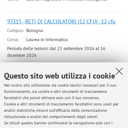
93315 - RETI DI CALCOLATORI (12 CFU) - 12 cfu
Campus:
Bologna
Corso:
Laurea in Informatica
Periodo delle lezioni: dal 22 settembre 2026 al 16
dicembre 2026
Orario delle lezioni
Questo sito web utilizza i cookie
Nel nostro sito utilizziamo sia cookie tecnici necessari per il suo
funzionamento, sia cookie e altri strumenti di tracciamento
facoltativi che potrai attivare solo con il tuo consenso.
Ultimi avvisi
Cookie e altri strumenti di tracciamento facoltativi sono usati per
analisi statistiche, misure sull'efficacia della comunicazione
Dipartimento di Informatica - Scienza e ingegneria (UNIBO) nella Top
100 dei Dipartimenti di Computer Science mondiale
istituzionale e analisi dei comportamenti degli utenti.
Se chiudi questo banner continuerai la navigazione solo con i
Pubblicato il: 17 dicembre 2025