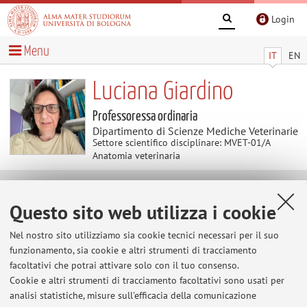
Login
Menu
IT
EN
Luciana Giardino
Professoressa ordinaria
Dipartimento di Scienze Mediche Veterinarie
Settore scientifico disciplinare: MVET-01/A
Anatomia veterinaria
Contenuti utili
Questo sito web utilizza i cookie
Al momento non sono presenti contenuti.
Nel nostro sito utilizziamo sia cookie tecnici necessari per il suo
funzionamento, sia cookie e altri strumenti di tracciamento
facoltativi che potrai attivare solo con il tuo consenso.
Cookie e altri strumenti di tracciamento facoltativi sono usati per
Ultimi avvisi
analisi statistiche, misure sull'efficacia della comunicazione