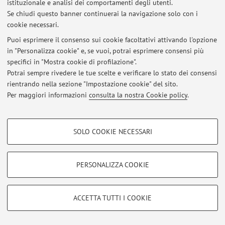
istituzionale e analisi dei comportamenti degli utenti.
Al momento non sono presenti avvisi.
Se chiudi questo banner continuerai la navigazione solo con i
cookie necessari.
Puoi esprimere il consenso sui cookie facoltativi attivando l'opzione
in "Personalizza cookie" e, se vuoi, potrai esprimere consensi più
specifici in "Mostra cookie di profilazione".
Area riservata
Potrai sempre rivedere le tue scelte e verificare lo stato dei consensi
Accedi tramite
login
per gestire tutti i contenuti del sito.
rientrando nella sezione "Impostazione cookie" del sito.
Per maggiori informazioni
consulta la nostra Cookie policy
.
© 2026 - ALMA MATER STUDIORUM - Università di Bologna - Via
COOKIE DI PROFILAZIONE - FACOLTATIVI
Zamboni, 33 - 40126 Bologna - Partita IVA: 01131710376
SOLO COOKIE NECESSARI
Privacy
|
Note legali
|
Impostazioni Cookie
Si tratta di cookie utilizzati per analizzare le caratteristiche della navigazione
degli utenti, creare profili in base al loro comportamento sul sito, per analisi
di marketing.
PERSONALIZZA COOKIE
Mostra cookie di profilazione
Google/Youtube Video
COOKIE TECNICI - NECESSARI
ACCETTA TUTTI I COOKIE
Facebook
Si tratta di cookie tecnici utilizzati, a titolo esemplificativo, per il corretto
Vimeo
funzionamento del sito, salvare le preferenze di navigazione, per il