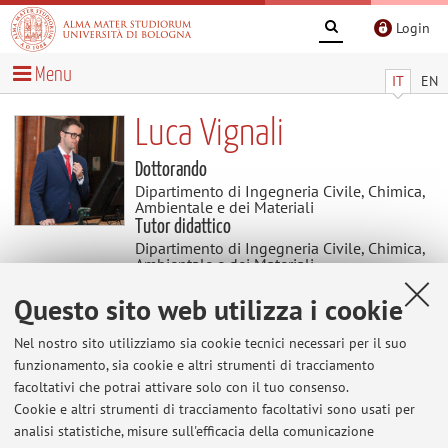
Login
Menu
IT
EN
Luca Vignali
Dottorando
Dipartimento di Ingegneria Civile, Chimica,
Ambientale e dei Materiali
Tutor didattico
Dipartimento di Ingegneria Civile, Chimica,
Ambientale e dei Materiali
Settore scientifico disciplinare: ICAR/07
GEOTECNICA
Questo sito web utilizza i cookie
Nel nostro sito utilizziamo sia cookie tecnici necessari per il suo
Avvisi
funzionamento, sia cookie e altri strumenti di tracciamento
facoltativi che potrai attivare solo con il tuo consenso.
Cookie e altri strumenti di tracciamento facoltativi sono usati per
Al momento non sono presenti avvisi.
analisi statistiche, misure sull'efficacia della comunicazione