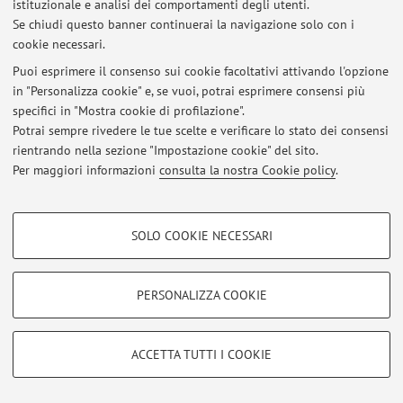
istituzionale e analisi dei comportamenti degli utenti.
Se chiudi questo banner continuerai la navigazione solo con i
Area riservata
cookie necessari.
Accedi tramite
login
per gestire tutti i contenuti del sito.
Puoi esprimere il consenso sui cookie facoltativi attivando l'opzione
in "Personalizza cookie" e, se vuoi, potrai esprimere consensi più
specifici in "Mostra cookie di profilazione".
© 2026 - ALMA MATER STUDIORUM - Università di Bologna - Via
Potrai sempre rivedere le tue scelte e verificare lo stato dei consensi
Zamboni, 33 - 40126 Bologna - Partita IVA: 01131710376
rientrando nella sezione "Impostazione cookie" del sito.
Privacy
|
Note legali
|
Impostazioni Cookie
Per maggiori informazioni
consulta la nostra Cookie policy
.
COOKIE DI PROFILAZIONE - FACOLTATIVI
SOLO COOKIE NECESSARI
Si tratta di cookie utilizzati per analizzare le caratteristiche della navigazione
degli utenti, creare profili in base al loro comportamento sul sito, per analisi
di marketing.
PERSONALIZZA COOKIE
Mostra cookie di profilazione
Google/Youtube Video
COOKIE TECNICI - NECESSARI
ACCETTA TUTTI I COOKIE
Facebook
Si tratta di cookie tecnici utilizzati, a titolo esemplificativo, per il corretto
Vimeo
funzionamento del sito, salvare le preferenze di navigazione, per il