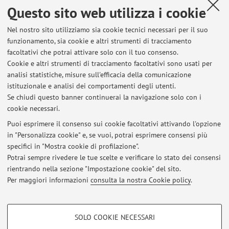
Tesi assegnate
Questo sito web utilizza i cookie
Ultime tesi seguite dal docente
Nel nostro sito utilizziamo sia cookie tecnici necessari per il suo
funzionamento, sia cookie e altri strumenti di tracciamento
facoltativi che potrai attivare solo con il tuo consenso.
Tesi di Laurea Magistrale
Cookie e altri strumenti di tracciamento facoltativi sono usati per
rigenerazione urbana e valorizzazione del patrimonio
analisi statistiche, misure sull'efficacia della comunicazione
edilizio esistente. riqualificazione architettonica e
istituzionale e analisi dei comportamenti degli utenti.
strutturale di un capannone industriale degli anni 50’
Se chiudi questo banner continuerai la navigazione solo con i
cookie necessari.
Puoi esprimere il consenso sui cookie facoltativi attivando l'opzione
in "Personalizza cookie" e, se vuoi, potrai esprimere consensi più
Ultimi avvisi
specifici in "Mostra cookie di profilazione".
Potrai sempre rivedere le tue scelte e verificare lo stato dei consensi
Al momento non sono presenti avvisi.
rientrando nella sezione "Impostazione cookie" del sito.
Per maggiori informazioni
consulta la nostra Cookie policy
.
COOKIE DI PROFILAZIONE - FACOLTATIVI
SOLO COOKIE NECESSARI
Si tratta di cookie utilizzati per analizzare le caratteristiche della navigazione
Area riservata