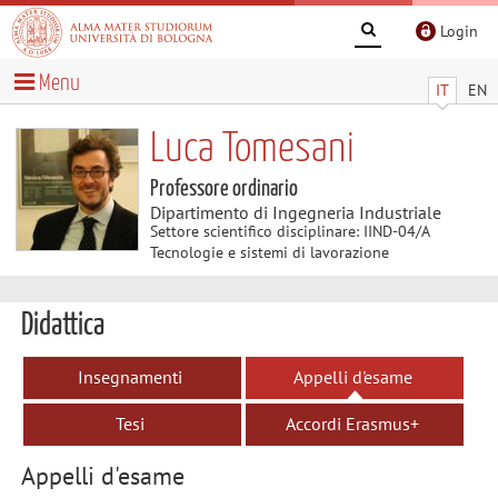
Login
Menu
IT
EN
Luca Tomesani
Professore ordinario
Dipartimento di Ingegneria Industriale
Settore scientifico disciplinare: IIND-04/A
Tecnologie e sistemi di lavorazione
Didattica
Insegnamenti
Appelli d'esame
Tesi
Accordi Erasmus+
Appelli d'esame