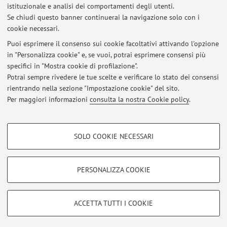
istituzionale e analisi dei comportamenti degli utenti.
33929 - TECNOLOGIE SPECIALI M
Se chiudi questo banner continuerai la navigazione solo con i
cookie necessari.
Puoi esprimere il consenso sui cookie facoltativi attivando l'opzione
in "Personalizza cookie" e, se vuoi, potrai esprimere consensi più
Ultimi avvisi
specifici in "Mostra cookie di profilazione".
Orario di Ricevimento
Potrai sempre rivedere le tue scelte e verificare lo stato dei consensi
Pubblicato il: 18 novembre 2021
rientrando nella sezione "Impostazione cookie" del sito.
Per maggiori informazioni
consulta la nostra Cookie policy
.
Tutti gli avvisi
COOKIE DI PROFILAZIONE - FACOLTATIVI
SOLO COOKIE NECESSARI
Si tratta di cookie utilizzati per analizzare le caratteristiche della navigazione
Area riservata
degli utenti, creare profili in base al loro comportamento sul sito, per analisi
Accedi tramite
login
per gestire tutti i contenuti del sito.
di marketing.
PERSONALIZZA COOKIE
Mostra cookie di profilazione
© 2026 - ALMA MATER STUDIORUM - Università di Bologna - Via
Google/Youtube Video
COOKIE TECNICI - NECESSARI
ACCETTA TUTTI I COOKIE
Zamboni, 33 - 40126 Bologna - Partita IVA: 01131710376
Facebook
Privacy
|
Note legali
|
Impostazioni Cookie
Si tratta di cookie tecnici utilizzati, a titolo esemplificativo, per il corretto
Vimeo