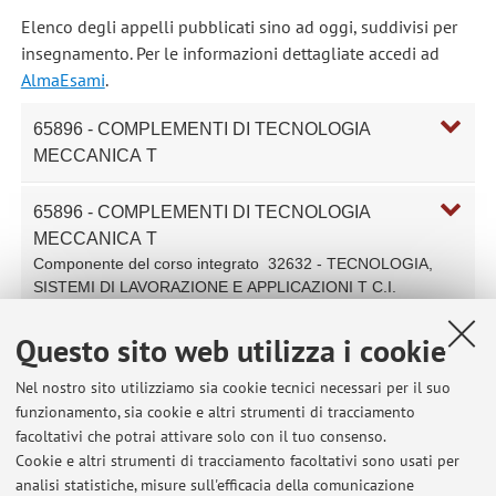
Elenco degli appelli pubblicati sino ad oggi, suddivisi per
insegnamento. Per le informazioni dettagliate accedi ad
AlmaEsami
.
65896 - COMPLEMENTI DI TECNOLOGIA
MECCANICA T
65896 - COMPLEMENTI DI TECNOLOGIA
MECCANICA T
Componente del corso integrato
32632 - TECNOLOGIA,
SISTEMI DI LAVORAZIONE E APPLICAZIONI T C.I.
Questo sito web utilizza i cookie
11173 - STUDI DI FABBRICAZIONE
Nel nostro sito utilizziamo sia cookie tecnici necessari per il suo
57996 - STUDI DI FABBRICAZIONE L
funzionamento, sia cookie e altri strumenti di tracciamento
facoltativi che potrai attivare solo con il tuo consenso.
Cookie e altri strumenti di tracciamento facoltativi sono usati per
28649 - STUDI DI FABBRICAZIONE T-1
analisi statistiche, misure sull'efficacia della comunicazione