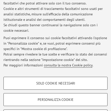
facoltativi che potrai attivare solo con il tuo consenso.
Cookie e altri strumenti di tracciamento facoltativi sono usati per
Orario di ricevimento
analisi statistiche, misure sull'efficacia della comunicazione
istituzionale e analisi dei comportamenti degli utenti.
Previo appuntamento da concordare via email.
Se chiudi questo banner continuerai la navigazione solo con i
cookie necessari.
Puoi esprimere il consenso sui cookie facoltativi attivando l'opzione
in "Personalizza cookie" e, se vuoi, potrai esprimere consensi più
Ultimi avvisi
specifici in "Mostra cookie di profilazione".
Potrai sempre rivedere le tue scelte e verificare lo stato dei consensi
Al momento non sono presenti avvisi.
rientrando nella sezione "Impostazione cookie" del sito.
Per maggiori informazioni
consulta la nostra Cookie policy
.
COOKIE DI PROFILAZIONE - FACOLTATIVI
SOLO COOKIE NECESSARI
Si tratta di cookie utilizzati per analizzare le caratteristiche della navigazione
Area riservata
degli utenti, creare profili in base al loro comportamento sul sito, per analisi
Accedi tramite
login
per gestire tutti i contenuti del sito.
di marketing.
PERSONALIZZA COOKIE
Mostra cookie di profilazione