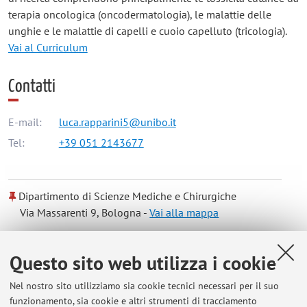
terapia oncologica (oncodermatologia), le malattie delle
unghie e le malattie di capelli e cuoio capelluto (tricologia).
Vai al Curriculum
Contatti
E-mail:
luca.rapparini5@unibo.it
Tel:
+39 051 2143677
Dipartimento di Scienze Mediche e Chirurgiche
Via Massarenti 9, Bologna -
Vai alla mappa
Risorse in rete
Questo sito web utilizza i cookie
Nel nostro sito utilizziamo sia cookie tecnici necessari per il suo
ORCID
funzionamento, sia cookie e altri strumenti di tracciamento