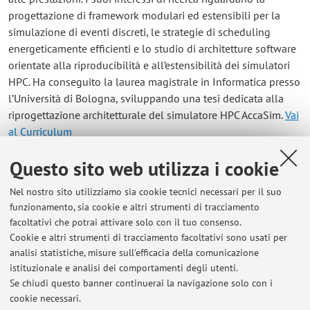
progettazione di framework modulari ed estensibili per la
simulazione di eventi discreti, le strategie di scheduling
energeticamente efficienti e lo studio di architetture software
orientate alla riproducibilità e all’estensibilità dei simulatori
HPC. Ha conseguito la laurea magistrale in Informatica presso
l’Università di Bologna, sviluppando una tesi dedicata alla
riprogettazione architetturale del simulatore HPC AccaSim.
Vai
al Curriculum
Questo sito web utilizza i cookie
Contatti
Nel nostro sito utilizziamo sia cookie tecnici necessari per il suo
E-mail:
luca.polese@unibo.it
funzionamento, sia cookie e altri strumenti di tracciamento
facoltativi che potrai attivare solo con il tuo consenso.
Cookie e altri strumenti di tracciamento facoltativi sono usati per
analisi statistiche, misure sull'efficacia della comunicazione
Dipartimento di Informatica - Scienza e Ingegneria
istituzionale e analisi dei comportamenti degli utenti.
Mura Anteo Zamboni 7, Bologna -
Vai alla mappa
Se chiudi questo banner continuerai la navigazione solo con i
cookie necessari.