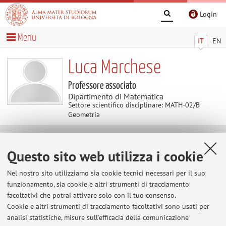
Login
Menu
IT
EN
Luca Marchese
Professore associato
Dipartimento di Matematica
Settore scientifico disciplinare: MATH-02/B
Geometria
Avvisi
Questo sito web utilizza i cookie
Al momento non sono presenti avvisi.
Nel nostro sito utilizziamo sia cookie tecnici necessari per il suo
funzionamento, sia cookie e altri strumenti di tracciamento
facoltativi che potrai attivare solo con il tuo consenso.
Cookie e altri strumenti di tracciamento facoltativi sono usati per
Area riservata
analisi statistiche, misure sull'efficacia della comunicazione
Accedi tramite
login
per gestire tutti i contenuti del sito.