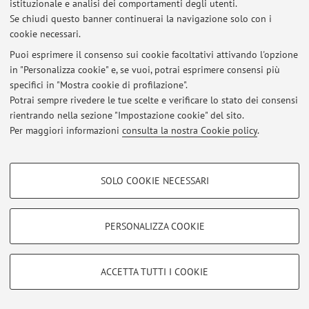
istituzionale e analisi dei comportamenti degli utenti.
Se chiudi questo banner continuerai la navigazione solo con i
cookie necessari.
© 2026 - ALMA MATER STUDIORUM - Università di Bologna - Via
Puoi esprimere il consenso sui cookie facoltativi attivando l'opzione
Zamboni, 33 - 40126 Bologna - Partita IVA: 01131710376
in "Personalizza cookie" e, se vuoi, potrai esprimere consensi più
Privacy
|
Note legali
|
Impostazioni Cookie
specifici in "Mostra cookie di profilazione".
Potrai sempre rivedere le tue scelte e verificare lo stato dei consensi
rientrando nella sezione "Impostazione cookie" del sito.
Per maggiori informazioni
consulta la nostra Cookie policy
.
COOKIE DI PROFILAZIONE - FACOLTATIVI
SOLO COOKIE NECESSARI
Si tratta di cookie utilizzati per analizzare le caratteristiche della navigazione
degli utenti, creare profili in base al loro comportamento sul sito, per analisi
di marketing.
PERSONALIZZA COOKIE
Mostra cookie di profilazione
Google/Youtube Video
COOKIE TECNICI - NECESSARI
ACCETTA TUTTI I COOKIE
Facebook
Si tratta di cookie tecnici utilizzati, a titolo esemplificativo, per il corretto
Vimeo
funzionamento del sito, salvare le preferenze di navigazione, per il