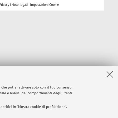
Privacy
|
Note legali
|
Impostazioni Cookie
i che potrai attivare solo con il tuo consenso.
onale e analisi dei comportamenti degli utenti.
ecifici in "Mostra cookie di profilazione".