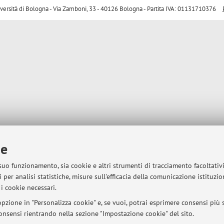
sità di Bologna - Via Zamboni, 33 - 40126 Bologna - Partita IVA: 01131710376
ie
 suo funzionamento, sia cookie e altri strumenti di tracciamento facoltativ
 per analisi statistiche, misure sull'efficacia della comunicazione istituzi
i cookie necessari.
pzione in "Personalizza cookie" e, se vuoi, potrai esprimere consensi più sp
 consensi rientrando nella sezione "Impostazione cookie" del sito.