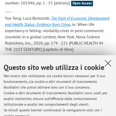
number: 101946, pp. 1 - 15 [articolo]
Open Access
Yue Teng; Luca Bortolotti
,
The Path of Economic Development
and Health Status: Evidence from China
, in: When life
expectancy is falling: mortality crises in post-communist
countries in a global context, New York, Nova Science
Publishers, Inc., 2020, pp. 179 - 221 (PUBLIC HEALTH IN
THE 21ST CENTURY) [capitolo di libro]
Biggeri M.; Bortolotti L.
,
Towards a ‘harmonious society’?
Questo sito web utilizza i cookie
Multidimensional development and the convergence of Chinese
Nel nostro sito utilizziamo sia cookie tecnici necessari per il suo
provinces
, «REGIONAL STUDIES», 2020, 54, pp. 1655 - 1667
funzionamento, sia cookie e altri strumenti di tracciamento
[articolo]
Open Access
facoltativi che potrai attivare solo con il tuo consenso.
Cookie e altri strumenti di tracciamento facoltativi sono usati per
analisi statistiche, misure sull'efficacia della comunicazione
istituzionale e analisi dei comportamenti degli utenti.
Pubblicazioni antecedenti il 2004
Se chiudi questo banner continuerai la navigazione solo con i
cookie necessari.