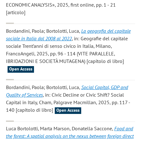
ECONOMIC ANALYSIS», 2025, first online, pp. 1 - 21
[articolo]
Bordandini, Paola; Bortolotti, Luca
,
La geografia del capitale
sociale in Italia dal 2008 al 2022
, in: Geografie del capitale
sociale Trent’anni di senso civico in Italia, Milano,
FrancoAngeli, 2025, pp. 96 - 114 (VITE PARALLELE,
IBRIDAZIONI E SOCIETÀ MUTAGENA) [capitolo di libro]
Open Access
Bordandini, Paola; Bortolotti, Luca
,
Social Capital, GDP and
Quality of Services
, in: Civic Decline or Civic Shift? Social
Capital in Italy, Cham, Palgrave Macmillan, 2025, pp. 117 -
140 [capitolo di libro]
Open Access
Luca Bortolotti, Marta Marson, Donatella Saccone
,
Food and
the forest: A spatial analysis on the nexus between foreign direct