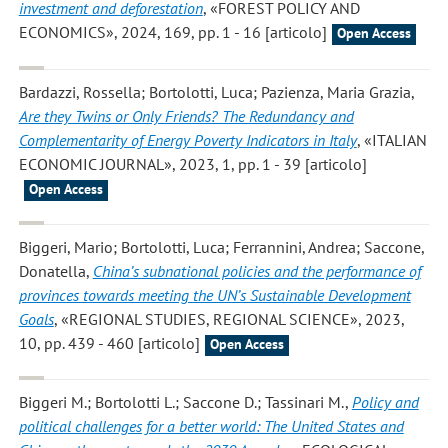
investment and deforestation
, «FOREST POLICY AND
ECONOMICS», 2024, 169, pp. 1 - 16 [articolo]
Open Access
Bardazzi, Rossella; Bortolotti, Luca; Pazienza, Maria Grazia
,
Are they Twins or Only Friends? The Redundancy and
Complementarity of Energy Poverty Indicators in Italy
, «ITALIAN
ECONOMIC JOURNAL», 2023, 1, pp. 1 - 39 [articolo]
Open Access
Biggeri, Mario; Bortolotti, Luca; Ferrannini, Andrea; Saccone,
Donatella
,
China’s subnational policies and the performance of
provinces towards meeting the UN’s Sustainable Development
Goals
, «REGIONAL STUDIES, REGIONAL SCIENCE», 2023,
10, pp. 439 - 460 [articolo]
Open Access
Biggeri M.; Bortolotti L.; Saccone D.; Tassinari M.
,
Policy and
political challenges for a better world: The United States and