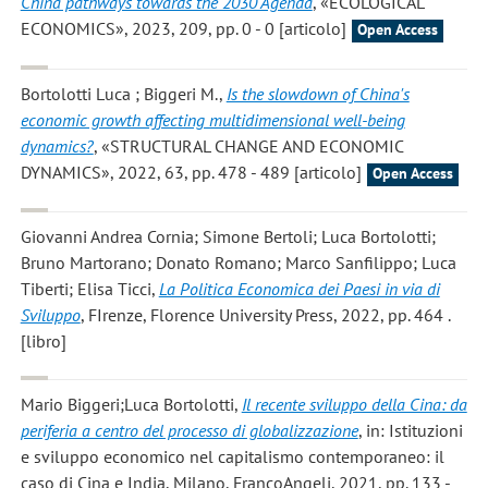
China pathways towards the 2030 Agenda
, «ECOLOGICAL
ECONOMICS», 2023, 209, pp. 0 - 0 [articolo]
Open Access
Bortolotti Luca ; Biggeri M.
,
Is the slowdown of China's
economic growth affecting multidimensional well-being
dynamics?
, «STRUCTURAL CHANGE AND ECONOMIC
DYNAMICS», 2022, 63, pp. 478 - 489 [articolo]
Open Access
Giovanni Andrea Cornia; Simone Bertoli; Luca Bortolotti;
Bruno Martorano; Donato Romano; Marco Sanfilippo; Luca
Tiberti; Elisa Ticci
,
La Politica Economica dei Paesi in via di
Sviluppo
, FIrenze, Florence University Press, 2022, pp. 464 .
[libro]
Mario Biggeri;Luca Bortolotti
,
Il recente sviluppo della Cina: da
periferia a centro del processo di globalizzazione
, in: Istituzioni
e sviluppo economico nel capitalismo contemporaneo: il
caso di Cina e India, Milano, FrancoAngeli, 2021, pp. 133 -