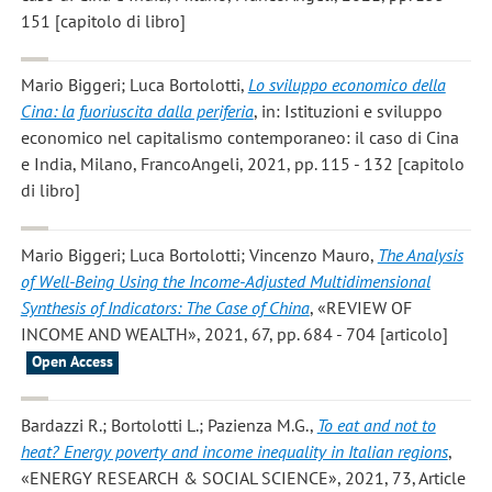
151 [capitolo di libro]
Mario Biggeri; Luca Bortolotti
,
Lo sviluppo economico della
Cina: la fuoriuscita dalla periferia
, in: Istituzioni e sviluppo
economico nel capitalismo contemporaneo: il caso di Cina
e India, Milano, FrancoAngeli, 2021, pp. 115 - 132 [capitolo
di libro]
Mario Biggeri; Luca Bortolotti; Vincenzo Mauro
,
The Analysis
of Well-Being Using the Income-Adjusted Multidimensional
Synthesis of Indicators: The Case of China
, «REVIEW OF
INCOME AND WEALTH», 2021, 67, pp. 684 - 704 [articolo]
Open Access
Bardazzi R.; Bortolotti L.; Pazienza M.G.
,
To eat and not to
heat? Energy poverty and income inequality in Italian regions
,
«ENERGY RESEARCH & SOCIAL SCIENCE», 2021, 73, Article