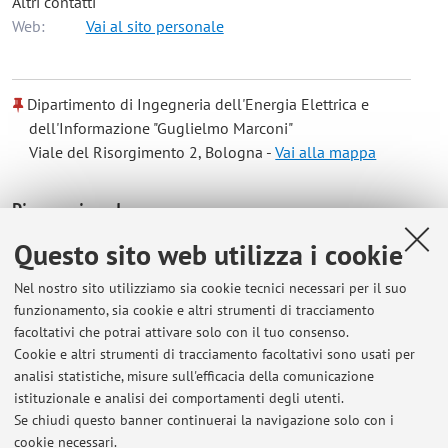
Altri contatti
Web:
Vai al sito personale
Dipartimento di Ingegneria dell'Energia Elettrica e
dell'Informazione "Guglielmo Marconi"
Viale del Risorgimento 2, Bologna -
Vai alla mappa
Risorse in rete
Questo sito web utilizza i cookie
ORCID
Nel nostro sito utilizziamo sia cookie tecnici necessari per il suo
funzionamento, sia cookie e altri strumenti di tracciamento
Orario di ricevimento
facoltativi che potrai attivare solo con il tuo consenso.
Cookie e altri strumenti di tracciamento facoltativi sono usati per
analisi statistiche, misure sull'efficacia della comunicazione
On request by email - Thursdays at 16.00 - other time slots
istituzionale e analisi dei comportamenti degli utenti.
can be requested by email
Se chiudi questo banner continuerai la navigazione solo con i
cookie necessari.