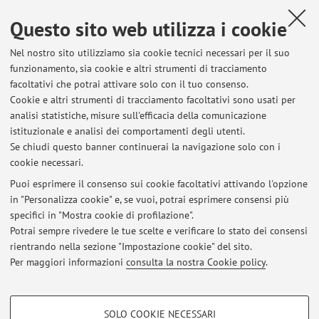
Questo sito web utilizza i cookie
Dipartimento di Sociologia e Diritto dell'Economia
Strada Maggiore 45, Bologna -
Vai alla mappa
Nel nostro sito utilizziamo sia cookie tecnici necessari per il suo
funzionamento, sia cookie e altri strumenti di tracciamento
Orario di ricevimento
facoltativi che potrai attivare solo con il tuo consenso.
Cookie e altri strumenti di tracciamento facoltativi sono usati per
analisi statistiche, misure sull'efficacia della comunicazione
Send me an email to: luca.bellan2@unibo.it. I will reply as
istituzionale e analisi dei comportamenti degli utenti.
soon as possible.
Se chiudi questo banner continuerai la navigazione solo con i
cookie necessari.
Puoi esprimere il consenso sui cookie facoltativi attivando l'opzione
in "Personalizza cookie" e, se vuoi, potrai esprimere consensi più
Ultimi avvisi
specifici in "Mostra cookie di profilazione".
Potrai sempre rivedere le tue scelte e verificare lo stato dei consensi
Al momento non sono presenti avvisi.
rientrando nella sezione "Impostazione cookie" del sito.
Per maggiori informazioni
consulta la nostra Cookie policy
.
COOKIE DI PROFILAZIONE - FACOLTATIVI
SOLO COOKIE NECESSARI