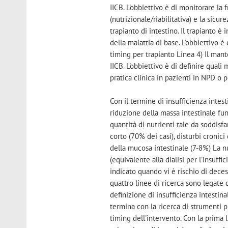
IICB. L'obbiettivo è di monitorare la 
(nutrizionale/riabilitativa) e la sic
trapianto di intestino. Il trapianto 
della malattia di base. L'obbiettivo è 
timing per trapianto Linea 4) Il man
IICB. L'obbiettivo è di definire qual
pratica clinica in pazienti in NPD o p
Con il termine di insufficienza intes
riduzione della massa intestinale fu
quantità di nutrienti tale da soddisf
corto (70% dei casi), disturbi cronici 
della mucosa intestinale (7-8%) La n
(equivalente alla dialisi per l'insuffi
indicato quando vi è rischio di dece
quattro linee di ricerca sono legate 
definizione di insufficienza intestina
termina con la ricerca di strumenti p
timing dell'intervento. Con la prima 