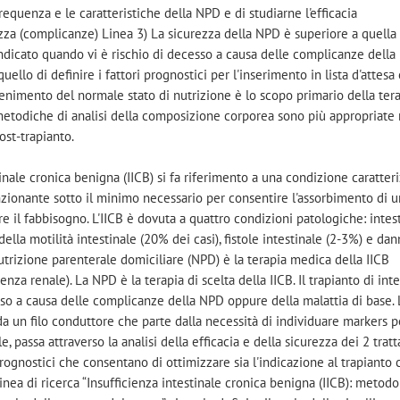
frequenza e le caratteristiche della NPD e di studiarne l'efficacia
urezza (complicanze) Linea 3) La sicurezza della NPD è superiore a quella
è indicato quando vi è rischio di decesso a causa delle complicanze dell
quello di definire i fattori prognostici per l'inserimento in lista d'attesa 
tenimento del normale stato di nutrizione è lo scopo primario della tera
i metodiche di analisi della composizione corporea sono più appropriate 
ost-trapianto.
tinale cronica benigna (IICB) si fa riferimento a una condizione caratter
nzionante sotto il minimo necessario per consentire l'assorbimento di 
are il fabbisogno. L'IICB è dovuta a quattro condizioni patologiche: intes
della motilità intestinale (20% dei casi), fistole intestinale (2-3%) e dan
utrizione parenterale domiciliare (NPD) è la terapia medica della IICB
cienza renale). La NPD è la terapia di scelta della IICB. Il trapianto di int
sso a causa delle complicanze della NPD oppure della malattia di base. 
da un filo conduttore che parte dalla necessità di individuare markers p
le, passa attraverso la analisi della efficacia e della sicurezza dei 2 trat
rognostici che consentano di ottimizzare sia l'indicazione al trapianto c
linea di ricerca “Insufficienza intestinale cronica benigna (IICB): metodo