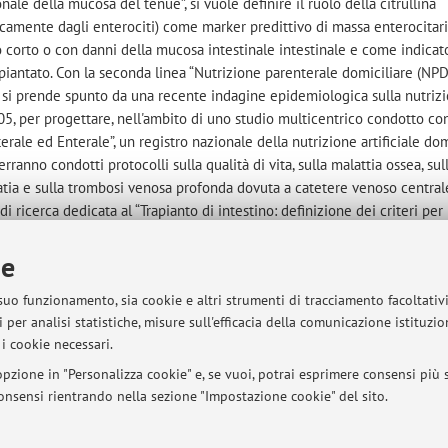
ale della mucosa del tenue”, si vuole definire il ruolo della citrullina
camente dagli enterociti) come marker predittivo di massa enterocitar
o corto o con danni della mucosa intestinale intestinale e come indicat
apiantato. Con la seconda linea “Nutrizione parenterale domiciliare (NPD
”, si prende spunto da una recente indagine epidemiologica sulla nutriz
2005, per progettare, nell'ambito di uno studio multicentrico condotto co
erale ed Enterale”, un registro nazionale della nutrizione artificiale dom
ranno condotti protocolli sulla qualità di vita, sulla malattia ossea, sul
patia e sulla trombosi venosa profonda dovuta a catetere venoso central
i ricerca dedicata al “Trapianto di intestino: definizione dei criteri per
i al trapianto”, sono stati fatti studi epidemiologici sulla frequenza di 
uropeo, condotto con l'Home Artificial Nutrition Working Group dell'Eur
ie
tabolism”) ai quali seguiranno studi di follow up dei pazienti in NPD no
 suo funzionamento, sia cookie e altri strumenti di tracciamento facoltativ
inalizzati a definire un punteggio prognostico in corso di NPD e post-tra
 per analisi statistiche, misure sull'efficacia della comunicazione istituzi
o timing per passaggio dalla NPD all'intervento. Infine, con la linea di r
i cookie necessari.
e: identificazione delle metodiche più adeguate alla specificità dei pazi
sottoposti a trapianto di intestino”, verrà condotto una valutazione dell
pzione in "Personalizza cookie" e, se vuoi, potrai esprimere consensi più sp
ioelectrical Impedance Vector Analysis), per l'analisi della composizi
 consensi rientrando nella sezione "Impostazione cookie" del sito.
enti studi sulla malattia ossea in corso di NPD, verrà condotto uno s
 intestino.