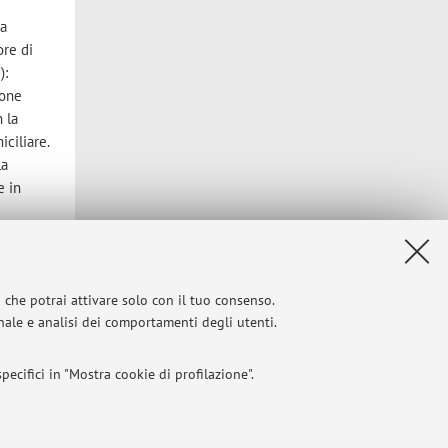
ia
ore di
):
ione
n la
iciliare.
la
e in
candidati
opean
n
i che potrai attivare solo con il tuo consenso.
pianto,
onale e analisi dei comportamenti degli utenti.
icerca
enti in
a
ecifici in "Mostra cookie di profilazione".
one
tudio