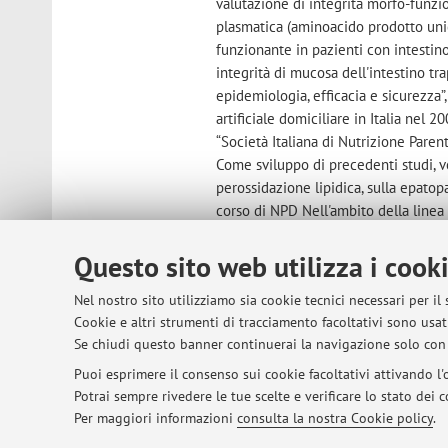
valutazione di integrità morfo-funzion
plasmatica (aminoacido prodotto uni
funzionante in pazienti con intestin
integrità di mucosa dell'intestino tr
epidemiologia, efficacia e sicurezza
artificiale domiciliare in Italia nel 
“Società Italiana di Nutrizione Parent
Come sviluppo di precedenti studi, ver
perossidazione lipidica, sulla epato
corso di NPD Nell'ambito della linea d
l'individuazione dei pazienti candidat
al trapianto (studio multicentrico E
Questo sito web utilizza i cook
Society of Clinical Nutrition and Me
Nel nostro sito utilizziamo sia cookie tecnici necessari per il
candidati o candidati al trapianto, f
Cookie e altri strumenti di tracciamento facoltativi sono usati
che consenta di individuare il corrett
Se chiudi questo banner continuerai la navigazione solo con 
“Valutazione dello stato di nutrizion
nutrizione parenterale domiciliare o 
Puoi esprimere il consenso sui cookie facoltativi attivando l'o
impedenziometria con metodo BIVA (B
Potrai sempre rivedere le tue scelte e verificare lo stato dei
corporea; prendendo spunto da preced
Per maggiori informazioni
consulta la nostra Cookie policy
.
sulla malattia ossea post-trapianto di