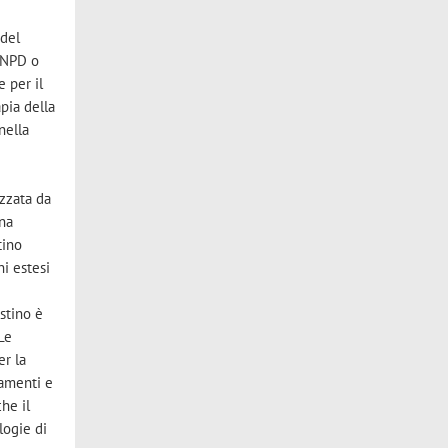
 del
a NPD o
e per il
pia della
nella
izzata da
una
tino
ni estesi
estino è
Le
er la
tamenti e
he il
logie di