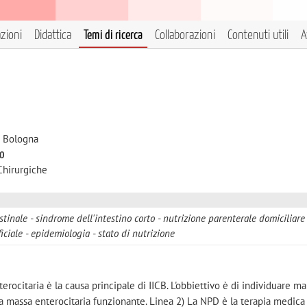
azioni
Didattica
Temi di ricerca
Collaborazioni
Contenuti utili
A
i Bologna
to
Chirurgiche
stinale
sindrome dell'intestino corto
nutrizione parenterale domiciliare
iciale
epidemiologia
stato di nutrizione
erocitaria è la causa principale di IICB. L'obbiettivo è di individuare ma
lla massa enterocitaria funzionante. Linea 2) La NPD è la terapia medica