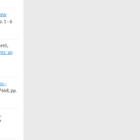
otor
. 1 - 6
etti,
nts: an
ss–
7668, pp.
,
P