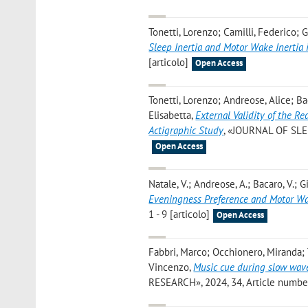
Tonetti, Lorenzo; Camilli, Federico; 
Sleep Inertia and Motor Wake Inertia 
[articolo]
Open Access
Tonetti, Lorenzo; Andreose, Alice; Bac
Elisabetta
,
External Validity of the 
Actigraphic Study
, «JOURNAL OF SLEE
Open Access
Natale, V.; Andreose, A.; Bacaro, V.; Gi
Eveningness Preference and Motor Wa
1 - 9 [articolo]
Open Access
Fabbri, Marco; Occhionero, Miranda; T
Vincenzo
,
Music cue during slow wave
RESEARCH», 2024, 34, Article number: