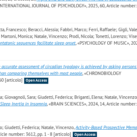
«INTERNATIONAL JOURNAL OF PSYCHOLOGY», 2025, 60, Article number:
a, Francesco; Beracci, Alessia; Fabbri, Marco; Ferri, Raffaele; Gigli, Vale
; Martoni, Monica; Natale, Vincenzo; Prodi, Nicola; Tonetti, Lorenzo; Vise
ntatonic sequences facilitate sleep onset
, «PSYCHOLOGY OF MUSIC», 202
 accurate assessment of circadian typology is achieved by asking persons
r than comparing themselves with most people
, «CHRONOBIOLOGY
0 [articolo]
Open Access
; Giovagnoli, Sara; Giudetti, Federica; Briganti, Elena; Natale, Vincenz
leep Inertia in Insomnia
, «BRAIN SCIENCES», 2024, 14, Article number:
o; Giudetti, Federica; Natale, Vincenzo
,
Activity-Based Prospective Memo
icle number: 3612, pp. 1 - 8 [articolo]
Open Access