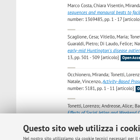
Marco Costa, Chiara Visentin, Mirand
sequences and monaural beats to facil
number: 1369485, pp. 1 - 17 [articolo
Scaglione, Cesa; Vitiello, Maria; Ton
Guaraldi, Pietro; Di Laudo, Felice; Na
early-mid Huntington's disease patie
13, pp. 501 - 509 [articolo]
Open Acce
Occhionero, Miranda; Tonetti, Lorenz
Natale, Vincenzo
,
Activity-Based Pro
number: 5181, pp. 1 - 11 [articolo]
O
Tonetti, Lorenzo; Andreose, Alice; Bac
Effects of Social Jetlag and Weekend 
Duration
, «INTERNATIONAL JOURNAL
Questo sito web utilizza i cook
number: 574, pp. 1 - 9 [articolo]
Ope
Nel nostro sito utilizziamo sia cookie tecnici necessari per il