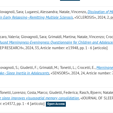
Giovagnoli, Sara; Lugaresi, Alessandra; Natale, Vincenzo
,
Dissipation of M
in Early Relapsing–Remitting Multiple Sclerosis
, «SCLEROSIS», 2024, 2, pp
aro, Valeria; Giovagnoli, Sara; Grimaldi, Martina; Natale, Vincenzo; Croc
Reduced Morningness-Eveningness Questionnaire for Children and Adolesce
P RESEARCH», 2024, 33, Article number: e13948, pp. 1 - 6 [articolo]
ovagnoli, S.; Giudetti, F.; Grimaldi, M.; Tonetti, L.; Crocetti, E.
,
Morningne
ke–Sleep Inertia in Adolescents
, «SENSORS», 2024, 24, Article number: 
onetti, Lorenzo; Costa, Marco; Giudetti, Federica; Rasch, Bjoern; Natale
 sleep improves visuospatial memory consolidation
, «JOURNAL OF SLEE
 e14372, pp. 1 - 4 [articolo]
Open Access