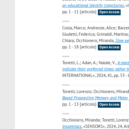
on educational identity trajectories
, 
pp. 1 - 11 [articolo]
Open Access
Costa, Marco; Andreose, Alice; Barzett
Giudetti, Federica; Grimaldi, Martina
Chiara; Occhionero, Miranda
,
Slow pe
pp. 1 - 18 [articolo]
Open Access
Tonetti, L.; Adan, A.; Natale, V.
,
A more
indicate their preferred times rathe
INTERNATIONAL», 2024, 41, pp. 53 - 6
Tonetti, Lorenzo; Occhionero, Miranda
Based Prospective Memory and Motor S
pp. 1 - 13 [articolo]
Open Access
Occhionero, Miranda; Tonetti, Lorenz
Insomniacs
, «SENSORS», 2024, 24, Art