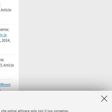
c
Article
vanna;
ty in
 2024,
na;
, Article
ifferent
p
cle
i che potrai attivare solo con il tuo consenso.