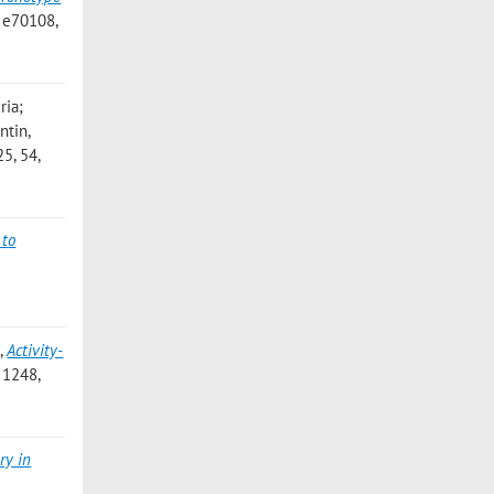
 e70108,
ria;
ntin,
5, 54,
 to
o
,
Activity-
 1248,
ry in