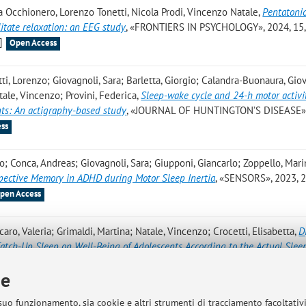
a Occhionero, Lorenzo Tonetti, Nicola Prodi, Vincenzo Natale
,
Pentatoni
itate relaxation: an EEG study
, «FRONTIERS IN PSYCHOLOGY», 2024, 15, 
]
Open Access
etti, Lorenzo; Giovagnoli, Sara; Barletta, Giorgio; Calandra-Buonaura, Gio
tale, Vincenzo; Provini, Federica
,
Sleep-wake cycle and 24-h motor activi
nts: An actigraphy-based study
, «JOURNAL OF HUNTINGTON’S DISEASE»,
ss
o; Conca, Andreas; Giovagnoli, Sara; Giupponi, Giancarlo; Zoppello, Mari
spective Memory in ADHD during Motor Sleep Inertia
, «SENSORS», 2023, 23
pen Access
aro, Valeria; Grimaldi, Martina; Natale, Vincenzo; Crocetti, Elisabetta
,
D
Catch-Up Sleep on Well-Being of Adolescents According to the Actual Slee
 OF ENVIRONMENTAL RESEARCH AND PUBLIC HEALTH», 2023, 20, Arti
ie
n Access
 suo funzionamento, sia cookie e altri strumenti di tracciamento facoltativ