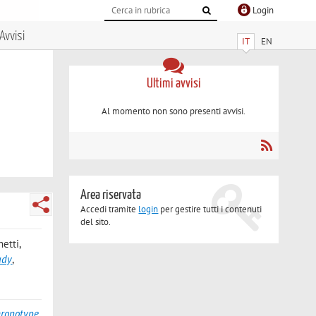
Login
Avvisi
IT
EN
Ultimi avvisi
Al momento non sono presenti avvisi.
Area riservata
Accedi tramite
login
per gestire tutti i contenuti
del sito.
etti,
udy
,
chronotype