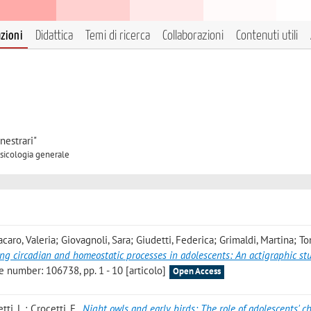
azioni
Didattica
Temi di ricerca
Collaborazioni
Contenuti utili
nestrari"
Psicologia generale
aro, Valeria; Giovagnoli, Sara; Giudetti, Federica; Grimaldi, Martina; Ton
ing circadian and homeostatic processes in adolescents: An actigraphic st
 number: 106738, pp. 1 - 10 [articolo]
Open Access
tti, L.; Crocetti, E.
,
Night owls and early birds: The role of adolescents' 