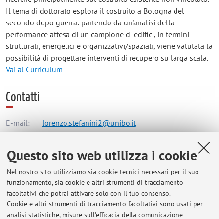
Il tema di dottorato esplora il costruito a Bologna del
secondo dopo guerra: partendo da un'analisi della
performance attesa di un campione di edifici, in termini
strutturali, energetici e organizzativi/spaziali, viene valutata la
possibilità di progettare interventi di recupero su larga scala.
Vai al Curriculum
Contatti
E-mail:
lorenzo.stefanini2@unibo.it
Questo sito web utilizza i cookie
Dipartimento di Architettura
Nel nostro sito utilizziamo sia cookie tecnici necessari per il suo
Viale del Risorgimento 2, Bologna -
Vai alla mappa
funzionamento, sia cookie e altri strumenti di tracciamento
facoltativi che potrai attivare solo con il tuo consenso.
Risorse in rete
Cookie e altri strumenti di tracciamento facoltativi sono usati per
analisi statistiche, misure sull'efficacia della comunicazione