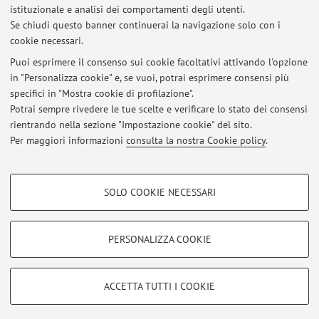
istituzionale e analisi dei comportamenti degli utenti.
ORCID
Se chiudi questo banner continuerai la navigazione solo con i
cookie necessari.
Puoi esprimere il consenso sui cookie facoltativi attivando l'opzione
in "Personalizza cookie" e, se vuoi, potrai esprimere consensi più
Ultimi avvisi
specifici in "Mostra cookie di profilazione".
Potrai sempre rivedere le tue scelte e verificare lo stato dei consensi
Al momento non sono presenti avvisi.
rientrando nella sezione "Impostazione cookie" del sito.
Per maggiori informazioni
consulta la nostra Cookie policy
.
COOKIE DI PROFILAZIONE - FACOLTATIVI
SOLO COOKIE NECESSARI
Si tratta di cookie utilizzati per analizzare le caratteristiche della navigazione
Area riservata
degli utenti, creare profili in base al loro comportamento sul sito, per analisi
Accedi tramite
login
per gestire tutti i contenuti del sito.
di marketing.
PERSONALIZZA COOKIE
Mostra cookie di profilazione
© 2026 - ALMA MATER STUDIORUM - Università di Bologna - Via
Google/Youtube Video
COOKIE TECNICI - NECESSARI
ACCETTA TUTTI I COOKIE
Zamboni, 33 - 40126 Bologna - Partita IVA: 01131710376
Facebook
Privacy
|
Note legali
|
Impostazioni Cookie
Si tratta di cookie tecnici utilizzati, a titolo esemplificativo, per il corretto