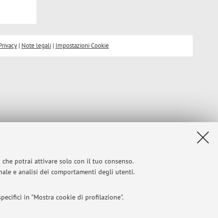
Privacy
|
Note legali
|
Impostazioni Cookie
i che potrai attivare solo con il tuo consenso.
onale e analisi dei comportamenti degli utenti.
ecifici in "Mostra cookie di profilazione".