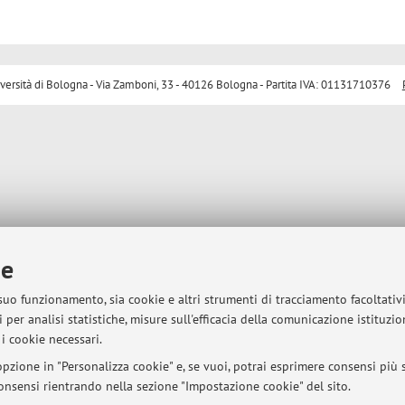
sità di Bologna - Via Zamboni, 33 - 40126 Bologna - Partita IVA: 01131710376
ie
 suo funzionamento, sia cookie e altri strumenti di tracciamento facoltativ
 per analisi statistiche, misure sull'efficacia della comunicazione istituzi
i cookie necessari.
pzione in "Personalizza cookie" e, se vuoi, potrai esprimere consensi più sp
 consensi rientrando nella sezione "Impostazione cookie" del sito.