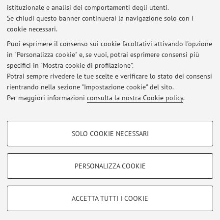
Orario delle lezioni
istituzionale e analisi dei comportamenti degli utenti.
Se chiudi questo banner continuerai la navigazione solo con i
cookie necessari.
Puoi esprimere il consenso sui cookie facoltativi attivando l'opzione
in "Personalizza cookie" e, se vuoi, potrai esprimere consensi più
Ultimi avvisi
specifici in "Mostra cookie di profilazione".
Potrai sempre rivedere le tue scelte e verificare lo stato dei consensi
Al momento non sono presenti avvisi.
rientrando nella sezione "Impostazione cookie" del sito.
Per maggiori informazioni
consulta la nostra Cookie policy
.
COOKIE DI PROFILAZIONE - FACOLTATIVI
SOLO COOKIE NECESSARI
Si tratta di cookie utilizzati per analizzare le caratteristiche della navigazione
Area riservata
degli utenti, creare profili in base al loro comportamento sul sito, per analisi
Accedi tramite
login
per gestire tutti i contenuti del sito.
di marketing.
PERSONALIZZA COOKIE
Mostra cookie di profilazione
© 2026 - ALMA MATER STUDIORUM - Università di Bologna - Via
Google/Youtube Video
COOKIE TECNICI - NECESSARI
ACCETTA TUTTI I COOKIE
Zamboni, 33 - 40126 Bologna - Partita IVA: 01131710376
Facebook
Privacy
|
Note legali
|
Impostazioni Cookie
Si tratta di cookie tecnici utilizzati, a titolo esemplificativo, per il corretto