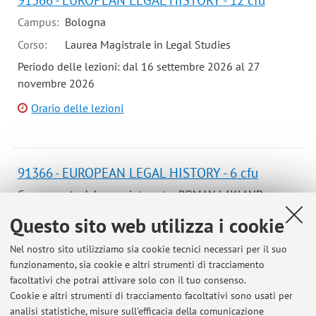
Campus:
Bologna
Corso:
Laurea Magistrale in Legal Studies
Periodo delle lezioni: dal 16 settembre 2026 al 27
novembre 2026
Orario delle lezioni
91366 - EUROPEAN LEGAL HISTORY - 6 cfu
Componente del corso integrato ROMAN LAW AND
EUROPEAN LEGAL HISTORY (C.I.)
Questo sito web utilizza i cookie
Campus:
Bologna
Nel nostro sito utilizziamo sia cookie tecnici necessari per il suo
Corso:
Laurea in European Studies
funzionamento, sia cookie e altri strumenti di tracciamento
Periodo delle lezioni: dal 16 settembre 2026 al 27
facoltativi che potrai attivare solo con il tuo consenso.
novembre 2026
Cookie e altri strumenti di tracciamento facoltativi sono usati per
analisi statistiche, misure sull'efficacia della comunicazione