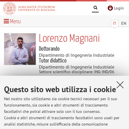
Login
Menu
IT
EN
Lorenzo Magnani
Dottorando
Dipartimento di Ingegneria Industriale
Tutor didattico
Dipartimento di Ingegneria Industriale
Settore scientifico disciplinare: ING-IND/06
FLUIDODINAMICA
Questo sito web utilizza i cookie
Avvisi
Nel nostro sito utilizziamo sia cookie tecnici necessari per il suo
funzionamento, sia cookie e altri strumenti di tracciamento
Al momento non sono presenti avvisi.
facoltativi che potrai attivare solo con il tuo consenso.
Cookie e altri strumenti di tracciamento facoltativi sono usati per
analisi statistiche, misure sull'efficacia della comunicazione