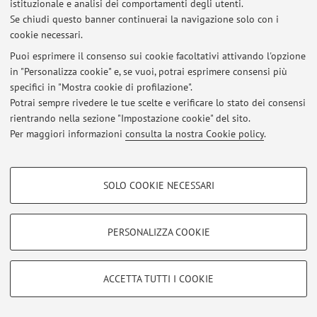
istituzionale e analisi dei comportamenti degli utenti.
Area riservata
Se chiudi questo banner continuerai la navigazione solo con i
Accedi tramite
login
per gestire tutti i contenuti del sito.
cookie necessari.
Puoi esprimere il consenso sui cookie facoltativi attivando l'opzione
in "Personalizza cookie" e, se vuoi, potrai esprimere consensi più
© 2026 - ALMA MATER STUDIORUM - Università di Bologna - Via
specifici in "Mostra cookie di profilazione".
Zamboni, 33 - 40126 Bologna - Partita IVA: 01131710376
Potrai sempre rivedere le tue scelte e verificare lo stato dei consensi
Privacy
|
Note legali
|
Impostazioni Cookie
rientrando nella sezione "Impostazione cookie" del sito.
Per maggiori informazioni
consulta la nostra Cookie policy
.
COOKIE DI PROFILAZIONE - FACOLTATIVI
SOLO COOKIE NECESSARI
Si tratta di cookie utilizzati per analizzare le caratteristiche della navigazione
degli utenti, creare profili in base al loro comportamento sul sito, per analisi
di marketing.
PERSONALIZZA COOKIE
Mostra cookie di profilazione
Google/Youtube Video
COOKIE TECNICI - NECESSARI
ACCETTA TUTTI I COOKIE
Facebook
Si tratta di cookie tecnici utilizzati, a titolo esemplificativo, per il corretto
Vimeo
funzionamento del sito, salvare le preferenze di navigazione, per il