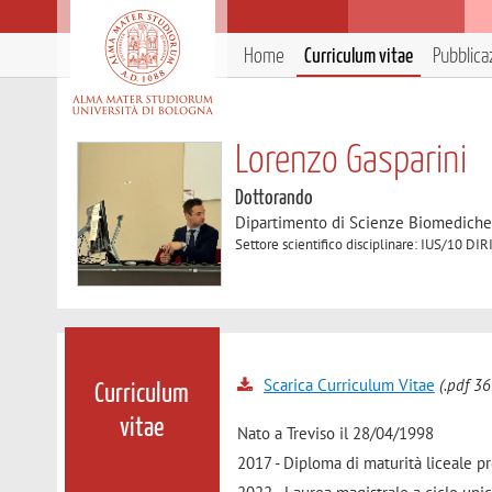
Home
Curriculum vitae
Pubblica
Lorenzo Gasparini
Dottorando
Dipartimento di Scienze Biomedich
Settore scientifico disciplinare: IUS/10
Scarica Curriculum Vitae
(.pdf 36
Curriculum
vitae
Nato a Treviso il 28/04/1998
2017 - Diploma di maturità liceale p