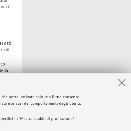
tà di
forma"
ei dati
sta di
ico
della
r
i che potrai attivare solo con il tuo consenso.
vo e di
onale e analisi dei comportamenti degli utenti.
ecifici in "Mostra cookie di profilazione".