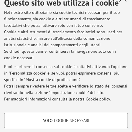
Questo sito web utilizza i cookie
Dipartimento di Scienze Biomediche e Neuromotorie
Nel nostro sito utilizziamo sia cookie tecnici necessari per il suo
Via Massarenti 9, Bologna -
Vai alla mappa
funzionamento, sia cookie e altri strumenti di tracciamento
facoltativi che potrai attivare solo con il tuo consenso.
Risorse in rete
Cookie e altri strumenti di tracciamento facoltativi sono usati per
analisi statistiche, misure sull'efficacia della comunicazione
istituzionale e analisi dei comportamenti degli utenti.
ORCID
Se chiudi questo banner continuerai la navigazione solo con i
cookie necessari.
Puoi esprimere il consenso sui cookie facoltativi attivando l'opzione
in "Personalizza cookie" e, se vuoi, potrai esprimere consensi più
Ultimi avvisi
specifici in "Mostra cookie di profilazione".
Potrai sempre rivedere le tue scelte e verificare lo stato dei consensi
Al momento non sono presenti avvisi.
rientrando nella sezione "Impostazione cookie" del sito.
Per maggiori informazioni
consulta la nostra Cookie policy
.
COOKIE DI PROFILAZIONE - FACOLTATIVI
SOLO COOKIE NECESSARI
Si tratta di cookie utilizzati per analizzare le caratteristiche della navigazione
Area riservata
degli utenti, creare profili in base al loro comportamento sul sito, per analisi