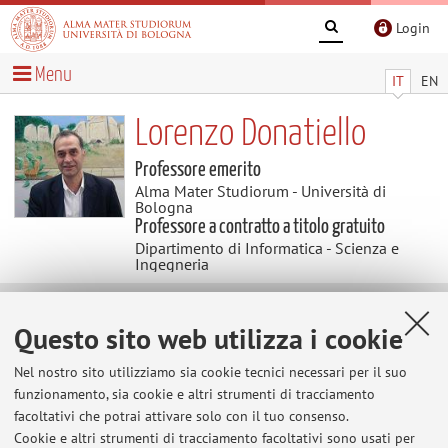
Login
Menu
IT
EN
Lorenzo Donatiello
Professore emerito
Alma Mater Studiorum - Università di
Bologna
Professore a contratto a titolo gratuito
Dipartimento di Informatica - Scienza e
Ingegneria
Didattica
Questo sito web utilizza i cookie
Nel nostro sito utilizziamo sia cookie tecnici necessari per il suo
Insegnamenti
funzionamento, sia cookie e altri strumenti di tracciamento
Appelli
facoltativi che potrai attivare solo con il tuo consenso.
d'esame
Cookie e altri strumenti di tracciamento facoltativi sono usati per