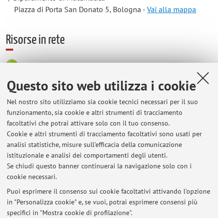
Piazza di Porta San Donato 5, Bologna -
Vai alla mappa
Risorse in rete
ORCID
Questo sito web utilizza i cookie
Orario di ricevimento
Nel nostro sito utilizziamo sia cookie tecnici necessari per il suo
funzionamento, sia cookie e altri strumenti di tracciamento
facoltativi che potrai attivare solo con il tuo consenso.
Mercoledì, dalle 17:00 alle 18:30. Si prega di annunciare in
Cookie e altri strumenti di tracciamento facoltativi sono usati per
anticipo via e-mail la propria partecipazione.
analisi statistiche, misure sull'efficacia della comunicazione
Wednesday, 5:00 - 6:30 PM. Please announce your
istituzionale e analisi dei comportamenti degli utenti.
participation by email in advance.
Se chiudi questo banner continuerai la navigazione solo con i
cookie necessari.
Puoi esprimere il consenso sui cookie facoltativi attivando l'opzione
in "Personalizza cookie" e, se vuoi, potrai esprimere consensi più
Ultimi avvisi
specifici in "Mostra cookie di profilazione".