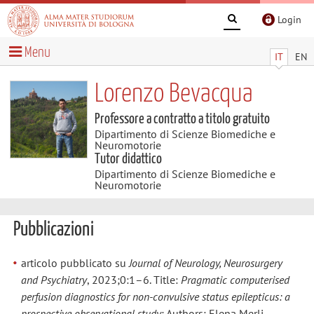
Login
Menu
IT
EN
Lorenzo Bevacqua
Professore a contratto a titolo gratuito
Dipartimento di Scienze Biomediche e
Neuromotorie
Tutor didattico
Dipartimento di Scienze Biomediche e
Neuromotorie
Pubblicazioni
articolo pubblicato su
Journal of Neurology, Neurosurgery
and Psychiatry
, 2023;0:1–6. Title:
Pragmatic computerised
perfusion diagnostics for non-convulsive status epilepticus: a
prospective observational study
; Authors: Elena Merli,