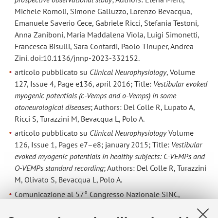
Michele Romoli, Simone Galluzzo, Lorenzo Bevacqua,
Emanuele Saverio Cece, Gabriele Ricci, Stefania Testoni,
Anna Zaniboni, Maria Maddalena Viola, Luigi Simonetti,
Francesca Bisulli, Sara Contardi, Paolo Tinuper, Andrea
Zini. doi:10.1136/jnnp-2023-332152.
articolo pubblicato su
Clinical Neurophysiology
, Volume
127, Issue 4, Page e136, april 2016; Title:
Vestibular evoked
myogenic potentials (c-Vemps and o-Vemps) in some
otoneurological diseases
; Authors: Del Colle R, Lupato A,
Ricci S, Turazzini M, Bevacqua L, Polo A.
articolo pubblicato su
Clinical Neurophysiology
Volume
126, Issue 1, Pages e7–e8; january 2015; Title:
Vestibular
evoked myogenic potentials in healthy subjects: C-VEMPs and
O-VEMPs standard recording
; Authors: Del Colle R, Turazzini
M, Olivato S, Bevacqua L, Polo A.
Comunicazione al 57° Congresso Nazionale SINC,
Mantova 16-19 may 2012: “
Magnetic stimulation of the
cervical spine: effect of intensity and distribution of the