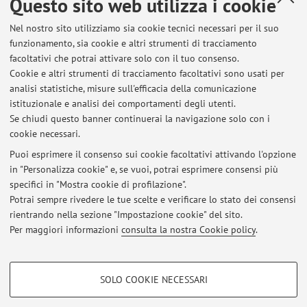
Questo sito web utilizza i cookie
magnetic field on the meps
; Authors: Ferigo L, Rossi M,
Nel nostro sito utilizziamo sia cookie tecnici necessari per il suo
Piccoli D, Bevacqua L, Del Colle R, Polo A.
funzionamento, sia cookie e altri strumenti di tracciamento
articolo pubblicato su
Gait & Posture
Vol: 30,
facoltativi che potrai attivare solo con il tuo consenso.
Supplemento 1, October 2009 pp.9-10; Title:
Kinematic
Cookie e altri strumenti di tracciamento facoltativi sono usati per
and electromiographic analysis of the hemiplegic patient in
analisi statistiche, misure sull'efficacia della comunicazione
the sit to stand task
; Authors: Simoncini L, Casanova E,
istituzionale e analisi dei comportamenti degli utenti.
Gambino F, Bevacqua L, Piperno R.
Se chiudi questo banner continuerai la navigazione solo con i
cookie necessari.
Puoi esprimere il consenso sui cookie facoltativi attivando l'opzione
in "Personalizza cookie" e, se vuoi, potrai esprimere consensi più
Ultimi avvisi
specifici in "Mostra cookie di profilazione".
Potrai sempre rivedere le tue scelte e verificare lo stato dei consensi
Al momento non sono presenti avvisi.
rientrando nella sezione "Impostazione cookie" del sito.
Per maggiori informazioni
consulta la nostra Cookie policy
.
COOKIE DI PROFILAZIONE - FACOLTATIVI
SOLO COOKIE NECESSARI
Si tratta di cookie utilizzati per analizzare le caratteristiche della navigazione
Area riservata
degli utenti, creare profili in base al loro comportamento sul sito, per analisi