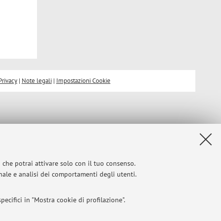
Privacy
|
Note legali
|
Impostazioni Cookie
i che potrai attivare solo con il tuo consenso.
onale e analisi dei comportamenti degli utenti.
ecifici in "Mostra cookie di profilazione".