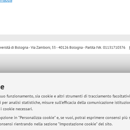
a mappa
sità di Bologna - Via Zamboni, 33 - 40126 Bologna - Partita IVA: 01131710376
ie
 suo funzionamento, sia cookie e altri strumenti di tracciamento facoltativ
 per analisi statistiche, misure sull'efficacia della comunicazione istituzi
i cookie necessari.
pzione in "Personalizza cookie" e, se vuoi, potrai esprimere consensi più sp
 consensi rientrando nella sezione "Impostazione cookie" del sito.