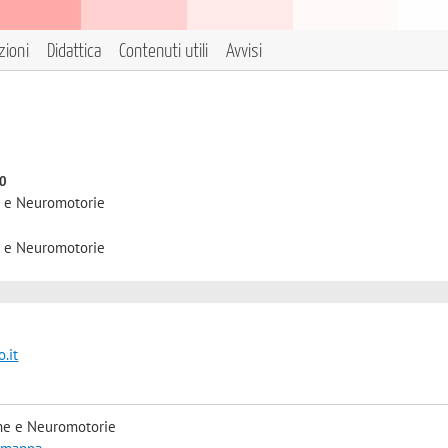
zioni
Didattica
Contenuti utili
Avvisi
to
e e Neuromotorie
e e Neuromotorie
.it
he e Neuromotorie