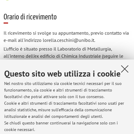
Orario di ricevimento
Il ricevimento si svolge su appuntamento, previo contatto via
e-mail all'indirizzo lorella.ceschini@unibo.it.
L'ufficio è situato presso il Laboratorio di Metallurgia,
all'interno dell'ex edificio di Chimica Industriale (seguire le
indicazioni per
"
DIN Metallurgia
"
), in Viale del Risorgimento
4, 40136 Bologna.
Questo sito web utilizza i cookie
Nel nostro sito utilizziamo sia cookie tecnici necessari per il suo
funzionamento, sia cookie e altri strumenti di tracciamento
facoltativi che potrai attivare solo con il tuo consenso.
Ultimi avvisi
Cookie e altri strumenti di tracciamento facoltativi sono usati per
analisi statistiche, misure sull'efficacia della comunicazione
Disponibilità tesi magistrali in Metallurgia Meccanica M
istituzionale e analisi dei comportamenti degli utenti.
Pubblicato il: 21 luglio 2025
Se chiudi questo banner continuerai la navigazione solo con i
cookie necessari.
MODALITA' ESAME METALLURGIA MECCANICA M