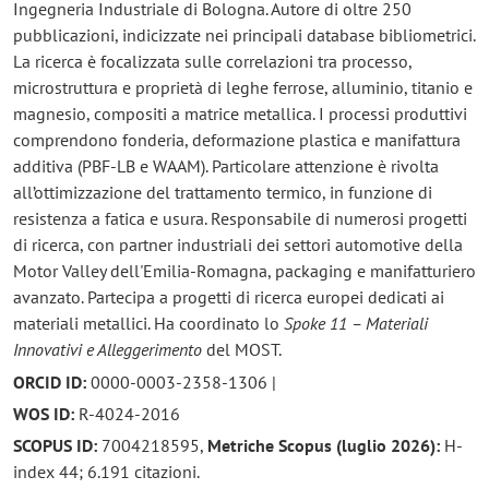
Ingegneria Industriale di Bologna. Autore di oltre 250
pubblicazioni, indicizzate nei principali database bibliometrici.
La ricerca è focalizzata sulle correlazioni tra processo,
microstruttura e proprietà di leghe ferrose, alluminio, titanio e
magnesio, compositi a matrice metallica. I processi produttivi
comprendono fonderia, deformazione plastica e manifattura
additiva (PBF-LB e WAAM). Particolare attenzione è rivolta
all’ottimizzazione del trattamento termico, in funzione di
resistenza a fatica e usura. Responsabile di numerosi progetti
di ricerca, con partner industriali dei settori automotive della
Motor Valley dell'Emilia-Romagna, packaging e manifatturiero
avanzato. Partecipa a progetti di ricerca europei dedicati ai
materiali metallici. Ha coordinato lo
Spoke 11 – Materiali
Innovativi e Alleggerimento
del MOST.
ORCID ID:
0000-0003-2358-1306 |
WOS ID:
R-4024-2016
SCOPUS ID:
7004218595,
Metriche Scopus (luglio 2026):
H-
index 44; 6.191 citazioni.