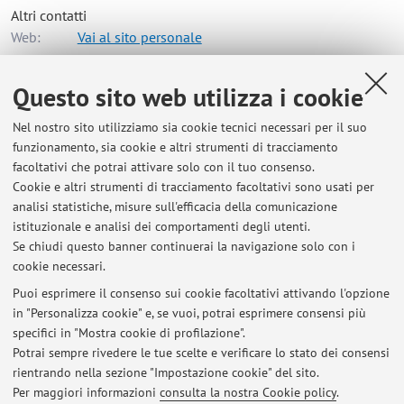
Altri contatti
Web:
Vai al sito personale
Questo sito web utilizza i cookie
Dipartimento di Matematica
Nel nostro sito utilizziamo sia cookie tecnici necessari per il suo
Piazza di Porta San Donato 5, Bologna -
Vai alla mappa
funzionamento, sia cookie e altri strumenti di tracciamento
facoltativi che potrai attivare solo con il tuo consenso.
Risorse in rete
Cookie e altri strumenti di tracciamento facoltativi sono usati per
analisi statistiche, misure sull'efficacia della comunicazione
istituzionale e analisi dei comportamenti degli utenti.
ORCID
Se chiudi questo banner continuerai la navigazione solo con i
cookie necessari.
Puoi esprimere il consenso sui cookie facoltativi attivando l'opzione
in "Personalizza cookie" e, se vuoi, potrai esprimere consensi più
Ultimi avvisi
specifici in "Mostra cookie di profilazione".
Potrai sempre rivedere le tue scelte e verificare lo stato dei consensi
Al momento non sono presenti avvisi.
rientrando nella sezione "Impostazione cookie" del sito.
Per maggiori informazioni
consulta la nostra Cookie policy
.