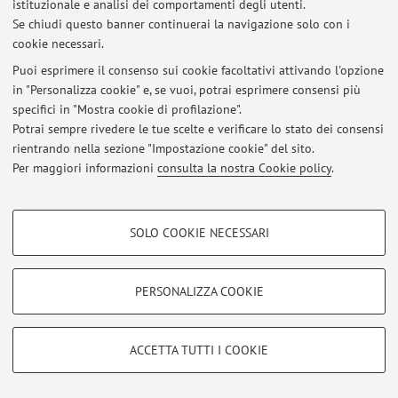
istituzionale e analisi dei comportamenti degli utenti.
Via Massarenti 9, Bologna -
Vai alla mappa
Se chiudi questo banner continuerai la navigazione solo con i
cookie necessari.
Puoi esprimere il consenso sui cookie facoltativi attivando l'opzione
in "Personalizza cookie" e, se vuoi, potrai esprimere consensi più
Ultimi avvisi
specifici in "Mostra cookie di profilazione".
Potrai sempre rivedere le tue scelte e verificare lo stato dei consensi
Al momento non sono presenti avvisi.
rientrando nella sezione "Impostazione cookie" del sito.
Per maggiori informazioni
consulta la nostra Cookie policy
.
COOKIE DI PROFILAZIONE - FACOLTATIVI
SOLO COOKIE NECESSARI
Area riservata
Si tratta di cookie utilizzati per analizzare le caratteristiche della navigazione
degli utenti, creare profili in base al loro comportamento sul sito, per analisi
Accedi tramite
login
per gestire tutti i contenuti del sito.
di marketing.
PERSONALIZZA COOKIE
Mostra cookie di profilazione
© 2026 - ALMA MATER STUDIORUM - Università di Bologna - Via
Google/Youtube Video
COOKIE TECNICI - NECESSARI
Zamboni, 33 - 40126 Bologna - Partita IVA: 01131710376
ACCETTA TUTTI I COOKIE
Facebook
Privacy
|
Note legali
|
Impostazioni Cookie
Si tratta di cookie tecnici utilizzati, a titolo esemplificativo, per il corretto
Vimeo
funzionamento del sito, salvare le preferenze di navigazione, per il