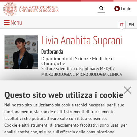
Login
Menu
IT
EN
Livia Anahita Suprani
Dottoranda
Dipartimento di Scienze Mediche e
Chirurgiche
Settore scientifico disciplinare: MED/07
MICROBIOLOGIA E MICROBIOLOGIA CLINICA
Questo sito web utilizza i cookie
Contatti
Nel nostro sito utilizziamo sia cookie tecnici necessari per il suo
E-mail:
liviaanahita.supran2@unibo.it
funzionamento, sia cookie e altri strumenti di tracciamento
facoltativi che potrai attivare solo con il tuo consenso.
Cookie e altri strumenti di tracciamento facoltativi sono usati per
analisi statistiche, misure sull'efficacia della comunicazione
Dipartimento di Scienze Mediche e Chirurgiche