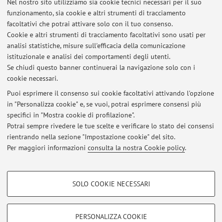
Nel nostro sito utilizziamo sia cookie tecnici necessari per il suo
soprattutto a livello del nuage, organello citoplasmatico
funzionamento, sia cookie e altri strumenti di tracciamento
senza membrane in cui si aggregano molecole
facoltativi che potrai attivare solo con il tuo consenso.
indispensabili per la determinazione della linea germinale
Cookie e altri strumenti di tracciamento facoltativi sono usati per
assieme a mitocondri. Da allora ho focalizzato la mia ricerca
analisi statistiche, misure sull'efficacia della comunicazione
istituzionale e analisi dei comportamenti degli utenti.
sullo studio delle relazioni tra
mitocondri e assemblaggio
Se chiudi questo banner continuerai la navigazione solo con i
del plasma germinale
.
cookie necessari.
Puoi esprimere il consenso sui cookie facoltativi attivando l'opzione
in "Personalizza cookie" e, se vuoi, potrai esprimere consensi più
Ultimi avvisi
specifici in "Mostra cookie di profilazione".
Potrai sempre rivedere le tue scelte e verificare lo stato dei consensi
Al momento non sono presenti avvisi.
rientrando nella sezione "Impostazione cookie" del sito.
Per maggiori informazioni
consulta la nostra Cookie policy
.
COOKIE DI PROFILAZIONE - FACOLTATIVI
SOLO COOKIE NECESSARI
Si tratta di cookie utilizzati per analizzare le caratteristiche della navigazione
Area riservata
degli utenti, creare profili in base al loro comportamento sul sito, per analisi
Accedi tramite
login
per gestire tutti i contenuti del sito.
di marketing.
PERSONALIZZA COOKIE