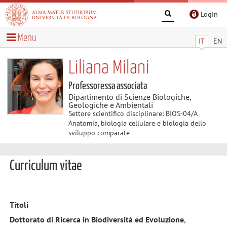
Login
Menu
IT
EN
Liliana Milani
Professoressa associata
Dipartimento di Scienze Biologiche,
Geologiche e Ambientali
Settore scientifico disciplinare: BIOS-04/A
Anatomia, biologia cellulare e biologia dello
sviluppo comparate
Curriculum vitae
Titoli
Dottorato di Ricerca in Biodiversità ed Evoluzione
,