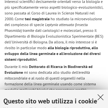
interessi scientifici decisamente orientati verso la biologia e
più specificatamente verso aspetti biologico-evoluzionistici,
sono passata al Corso di Laurea in Scienze Naturali nel
2000. Come
tesi magistrale
ho studiato la microevoluzione
del complesso di specie
Leptynia attenuata
(Insecta
Phasmida) tramite dati cariologici e molecolari, presso il
Dipartimento di Biologia Evoluzionistica Sperimentale (BES)
dell'Università di Bologna. Da allora, il mio interesse si è
rivolto in particolar modo
alla biologia riproduttiva, allo
sviluppo della linea germinale e all'evoluzione dei diversi
sistemi riproduttivi
.
Durante il mio
Dottorato di Ricerca in Biodiversità ed
Evoluzione
mi sono dedicata allo studio dell'eredità
mitocondriale e al ruolo di questi organelli nella
formazione della linea germinale usando come sistema
modello molluschi bivalvi che presentano eredità
uniparentale doppia dei mitocondri (doubly uniparental
Questo sito web utilizza i cookie
inheritance, DUI). Ben noto è il contributo mitocondriale
nella formazione delle cellule germinali degli animali,