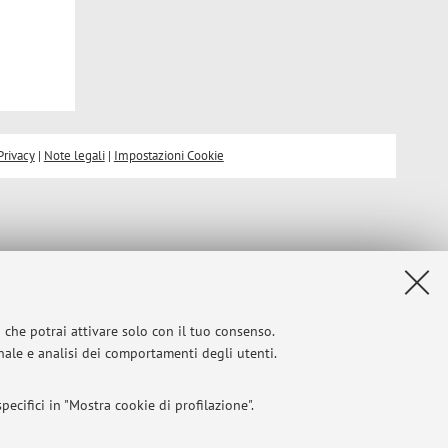
Privacy
|
Note legali
|
Impostazioni Cookie
i che potrai attivare solo con il tuo consenso.
onale e analisi dei comportamenti degli utenti.
ecifici in "Mostra cookie di profilazione".