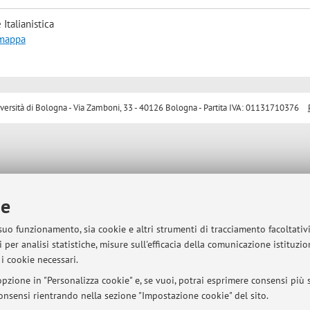
Italianistica
 mappa
sità di Bologna - Via Zamboni, 33 - 40126 Bologna - Partita IVA: 01131710376
ie
 suo funzionamento, sia cookie e altri strumenti di tracciamento facoltativ
 per analisi statistiche, misure sull'efficacia della comunicazione istituzi
i cookie necessari.
pzione in "Personalizza cookie" e, se vuoi, potrai esprimere consensi più sp
 consensi rientrando nella sezione "Impostazione cookie" del sito.