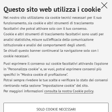
Questo sito web utilizza i cookie
Contatti
Nel nostro sito utilizziamo sia cookie tecnici necessari per il suo
E-mail:
lia.reggiani4@unibo.it
funzionamento, sia cookie e altri strumenti di tracciamento
facoltativi che potrai attivare solo con il tuo consenso.
Cookie e altri strumenti di tracciamento facoltativi sono usati per
analisi statistiche, misure sull'efficacia della comunicazione
Dipartimento di Filologia Classica e Italianistica
istituzionale e analisi dei comportamenti degli utenti.
Via Zamboni 32, Bologna -
Vai alla mappa
Se chiudi questo banner continuerai la navigazione solo con i
cookie necessari.
Puoi esprimere il consenso sui cookie facoltativi attivando l'opzione
in "Personalizza cookie" e, se vuoi, potrai esprimere consensi più
Ultimi avvisi
specifici in "Mostra cookie di profilazione".
Potrai sempre rivedere le tue scelte e verificare lo stato dei consensi
Al momento non sono presenti avvisi.
rientrando nella sezione "Impostazione cookie" del sito.
Per maggiori informazioni
consulta la nostra Cookie policy
.
COOKIE DI PROFILAZIONE - FACOLTATIVI
SOLO COOKIE NECESSARI