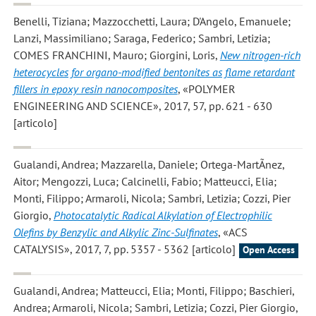
Benelli, Tiziana; Mazzocchetti, Laura; D'Angelo, Emanuele;
Lanzi, Massimiliano; Saraga, Federico; Sambri, Letizia;
COMES FRANCHINI, Mauro; Giorgini, Loris
,
New nitrogen-rich
heterocycles for organo-modified bentonites as flame retardant
fillers in epoxy resin nanocomposites
, «POLYMER
ENGINEERING AND SCIENCE», 2017, 57, pp. 621 - 630
[articolo]
Gualandi, Andrea; Mazzarella, Daniele; Ortega-MartÃ­nez,
Aitor; Mengozzi, Luca; Calcinelli, Fabio; Matteucci, Elia;
Monti, Filippo; Armaroli, Nicola; Sambri, Letizia; Cozzi, Pier
Giorgio
,
Photocatalytic Radical Alkylation of Electrophilic
Olefins by Benzylic and Alkylic Zinc-Sulfinates
, «ACS
CATALYSIS», 2017, 7, pp. 5357 - 5362 [articolo]
Open Access
Gualandi, Andrea; Matteucci, Elia; Monti, Filippo; Baschieri,
Andrea; Armaroli, Nicola; Sambri, Letizia; Cozzi, Pier Giorgio
,