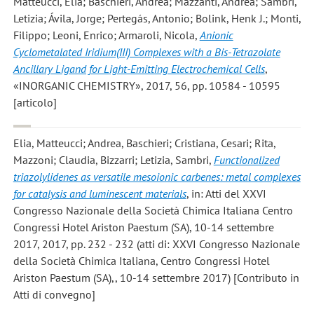
Matteucci, Elia; Baschieri, Andrea; Mazzanti, Andrea; Sambri,
Letizia; Ávila, Jorge; Pertegás, Antonio; Bolink, Henk J.; Monti,
Filippo; Leoni, Enrico; Armaroli, Nicola
,
Anionic
Cyclometalated Iridium(III) Complexes with a Bis-Tetrazolate
Ancillary Ligand for Light-Emitting Electrochemical Cells
,
«INORGANIC CHEMISTRY», 2017, 56, pp. 10584 - 10595
[articolo]
Elia, Matteucci; Andrea, Baschieri; Cristiana, Cesari; Rita,
Mazzoni; Claudia, Bizzarri; Letizia, Sambri
,
Functionalized
triazolylidenes as versatile mesoionic carbenes: metal complexes
for catalysis and luminescent materials
, in: Atti del XXVI
Congresso Nazionale della Società Chimica Italiana Centro
Congressi Hotel Ariston Paestum (SA), 10-14 settembre
2017, 2017, pp. 232 - 232 (atti di: XXVI Congresso Nazionale
della Società Chimica Italiana, Centro Congressi Hotel
Ariston Paestum (SA),, 10-14 settembre 2017) [Contributo in
Atti di convegno]