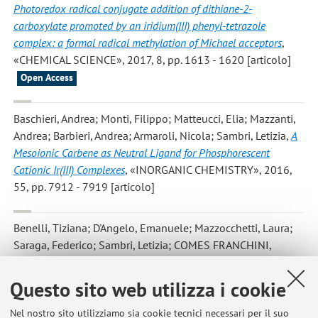
Photoredox radical conjugate addition of dithiane-2-
carboxylate promoted by an iridium(III) phenyl-tetrazole
complex: a formal radical methylation of Michael acceptors
,
«CHEMICAL SCIENCE», 2017, 8, pp. 1613 - 1620 [articolo]
Open Access
Baschieri, Andrea; Monti, Filippo; Matteucci, Elia; Mazzanti,
Andrea; Barbieri, Andrea; Armaroli, Nicola; Sambri, Letizia
,
A
Mesoionic Carbene as Neutral Ligand for Phosphorescent
Cationic Ir(III) Complexes
, «INORGANIC CHEMISTRY», 2016,
55, pp. 7912 - 7919 [articolo]
Benelli, Tiziana; D'Angelo, Emanuele; Mazzocchetti, Laura;
Saraga, Federico; Sambri, Letizia; COMES FRANCHINI,
Mauro; Giorgini, Loris
,
Organo-modified bentonites as new
flame retardant fillers in epoxy resin nanocomposites
, in: AIP
Questo sito web utilizza i cookie
Conference Proceedings, 2016, 1736, pp. 020142 - 020142
(atti di: TOP Conference 2016, italia Ischia, 19-23 giugno
Nel nostro sito utilizziamo sia cookie tecnici necessari per il suo