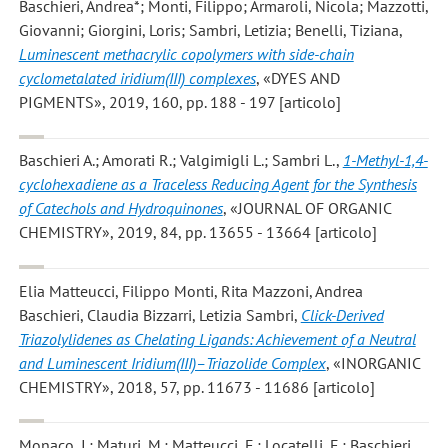
Baschieri, Andrea*; Monti, Filippo; Armaroli, Nicola; Mazzotti,
Giovanni; Giorgini, Loris; Sambri, Letizia; Benelli, Tiziana
,
Luminescent methacrylic copolymers with side-chain
cyclometalated iridium(III) complexes
, «DYES AND
PIGMENTS», 2019, 160, pp. 188 - 197 [articolo]
Baschieri A.; Amorati R.; Valgimigli L.; Sambri L.
,
1-Methyl-1,4-
cyclohexadiene as a Traceless Reducing Agent for the Synthesis
of Catechols and Hydroquinones
, «JOURNAL OF ORGANIC
CHEMISTRY», 2019, 84, pp. 13655 - 13664 [articolo]
Elia Matteucci, Filippo Monti, Rita Mazzoni, Andrea
Baschieri, Claudia Bizzarri, Letizia Sambri
,
Click-Derived
Triazolylidenes as Chelating Ligands: Achievement of a Neutral
and Luminescent Iridium(III)–Triazolide Complex
, «INORGANIC
CHEMISTRY», 2018, 57, pp. 11673 - 11686 [articolo]
Monaco, I.; Maturi, M.; Matteucci, E.; Locatelli, E.; Baschieri,