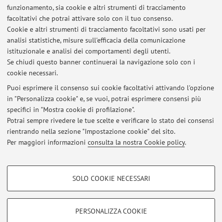
funzionamento, sia cookie e altri strumenti di tracciamento
2016) [Contributo in Atti di convegno]
facoltativi che potrai attivare solo con il tuo consenso.
Cookie e altri strumenti di tracciamento facoltativi sono usati per
analisi statistiche, misure sull'efficacia della comunicazione
1
2
3
4
5
istituzionale e analisi dei comportamenti degli utenti.
Se chiudi questo banner continuerai la navigazione solo con i
cookie necessari.
Puoi esprimere il consenso sui cookie facoltativi attivando l'opzione
in "Personalizza cookie" e, se vuoi, potrai esprimere consensi più
Ultimi avvisi
specifici in "Mostra cookie di profilazione".
Potrai sempre rivedere le tue scelte e verificare lo stato dei consensi
Al momento non sono presenti avvisi.
rientrando nella sezione "Impostazione cookie" del sito.
Per maggiori informazioni
consulta la nostra Cookie policy
.
COOKIE DI PROFILAZIONE - FACOLTATIVI
SOLO COOKIE NECESSARI
Si tratta di cookie utilizzati per analizzare le caratteristiche della navigazione
Area riservata
degli utenti, creare profili in base al loro comportamento sul sito, per analisi
Accedi tramite
login
per gestire tutti i contenuti del sito.
di marketing.
PERSONALIZZA COOKIE
Mostra cookie di profilazione