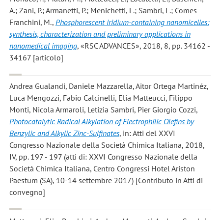
A.; Zani, P.; Armanetti, P.; Menichetti, L.; Sambri, L.; Comes
Franchini, M.
,
Phosphorescent iridium-containing nanomicelles:
synthesis, characterization and preliminary applications in
nanomedical imaging
, «RSC ADVANCES», 2018, 8, pp. 34162 -
34167 [articolo]
Andrea Gualandi, Daniele Mazzarella, Aitor Ortega Martinéz,
Luca Mengozzi, Fabio Calcinelli, Elia Matteucci, Filippo
Monti, Nicola Armaroli, Letizia Sambri, Pier Giorgio Cozzi
,
Photocatalytic Radical Alkylation of Electrophilic Olefins by
Benzylic and Alkylic Zinc-Sulfinates
, in: Atti del XXVI
Congresso Nazionale della Società Chimica Italiana, 2018,
IV, pp. 197 - 197 (atti di: XXVI Congresso Nazionale della
Società Chimica Italiana, Centro Congressi Hotel Ariston
Paestum (SA), 10-14 settembre 2017) [Contributo in Atti di
convegno]