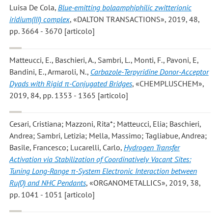
Luisa De Cola
,
Blue-emitting bolaamphiphilic zwitterionic
iridium(III) complex
, «DALTON TRANSACTIONS», 2019, 48,
pp. 3664 - 3670 [articolo]
Matteucci, E., Baschieri, A., Sambri, L., Monti, F., Pavoni, E,
Bandini, E., Armaroli, N.
,
Carbazole-Terpyridine Donor-Acceptor
Dyads with Rigid π-Conjugated Bridges
, «CHEMPLUSCHEM»,
2019, 84, pp. 1353 - 1365 [articolo]
Cesari, Cristiana; Mazzoni, Rita*; Matteucci, Elia; Baschieri,
Andrea; Sambri, Letizia; Mella, Massimo; Tagliabue, Andrea;
Basile, Francesco; Lucarelli, Carlo
,
Hydrogen Transfer
Activation via Stabilization of Coordinatively Vacant Sites:
Tuning Long-Range π-System Electronic Interaction between
Ru(0) and NHC Pendants
, «ORGANOMETALLICS», 2019, 38,
pp. 1041 - 1051 [articolo]