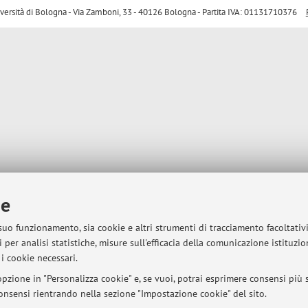
sità di Bologna - Via Zamboni, 33 - 40126 Bologna - Partita IVA: 01131710376
ie
 suo funzionamento, sia cookie e altri strumenti di tracciamento facoltativ
 per analisi statistiche, misure sull'efficacia della comunicazione istituzi
i cookie necessari.
pzione in "Personalizza cookie" e, se vuoi, potrai esprimere consensi più sp
 consensi rientrando nella sezione "Impostazione cookie" del sito.