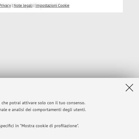
Privacy
|
Note legali
|
Impostazioni Cookie
i che potrai attivare solo con il tuo consenso.
onale e analisi dei comportamenti degli utenti.
ecifici in "Mostra cookie di profilazione".