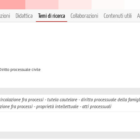
azioni
Didattica
Temi di ricerca
Collaborazioni
Contenuti utili
A
Diritto processuale civile
circolazione fra processi
tutela cautelare
diritto processuale della famigl
ione fra processi
proprietà intellettuale
atti processuali