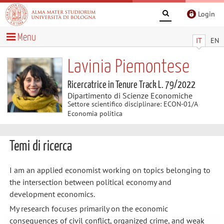
Login
Menu
IT
EN
Lavinia Piemontese
Ricercatrice in Tenure Track L. 79/2022
Dipartimento di Scienze Economiche
Settore scientifico disciplinare: ECON-01/A
Economia politica
Temi di ricerca
I am an applied economist working on topics belonging to
the intersection between political economy and
development economics.
My research focuses primarily on the economic
consequences of civil conflict, organized crime, and weak