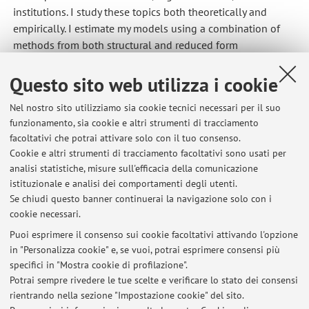
institutions. I study these topics both theoretically and
empirically. I estimate my models using a combination of
methods from both structural and reduced form
econometrics.
Questo sito web utilizza i cookie
Primary research agenda: focus is on firms. I am interested in
determining whether and how idiosyncratic distortions —
Nel nostro sito utilizziamo sia cookie tecnici necessari per il suo
affecting only a particular group of firms or economic
funzionamento, sia cookie e altri strumenti di tracciamento
sectors — propagate throughout the whole economy and
facoltativi che potrai attivare solo con il tuo consenso.
shape aggregate outcomes.
Cookie e altri strumenti di tracciamento facoltativi sono usati per
Second research agenda: the effects of refugees’ crises on
analisi statistiche, misure sull'efficacia della comunicazione
istituzionale e analisi dei comportamenti degli utenti.
local outcomes such as individual voting behaviour and
Se chiudi questo banner continuerai la navigazione solo con i
local wealth.
cookie necessari.
Puoi esprimere il consenso sui cookie facoltativi attivando l'opzione
in "Personalizza cookie" e, se vuoi, potrai esprimere consensi più
Ultimi avvisi
specifici in "Mostra cookie di profilazione".
Potrai sempre rivedere le tue scelte e verificare lo stato dei consensi
Al momento non sono presenti avvisi.
rientrando nella sezione "Impostazione cookie" del sito.