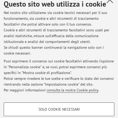
Questo sito web utilizza i cookie
Pubblicato il: 14 dicembre 2018
Nel nostro sito utilizziamo sia cookie tecnici necessari per il suo
funzionamento, sia cookie e altri strumenti di tracciamento
facoltativi che potrai attivare solo con il tuo consenso.
Cookie e altri strumenti di tracciamento facoltativi sono usati per
Ultimi avvisi
analisi statistiche, misure sull'efficacia della comunicazione
Studenti CLEI 2 anno
istituzionale e analisi dei comportamenti degli utenti.
Se chiudi questo banner continuerai la navigazione solo con i
Pubblicato il: 03 ottobre 2019
cookie necessari.
Annullamento ricevimento
Puoi esprimere il consenso sui cookie facoltativi attivando l'opzione
Pubblicato il: 06 marzo 2019
in "Personalizza cookie" e, se vuoi, potrai esprimere consensi più
specifici in "Mostra cookie di profilazione".
annullamento ricevimento
Potrai sempre rivedere le tue scelte e verificare lo stato dei consensi
Pubblicato il: 14 dicembre 2018
rientrando nella sezione "Impostazione cookie" del sito.
Per maggiori informazioni
consulta la nostra Cookie policy
.
Tutti gli avvisi
COOKIE DI PROFILAZIONE - FACOLTATIVI
SOLO COOKIE NECESSARI
Area riservata
Si tratta di cookie utilizzati per analizzare le caratteristiche della navigazione