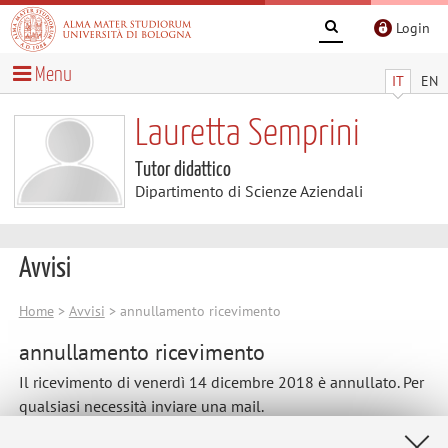
Login
Menu
IT
EN
Lauretta Semprini
Tutor didattico
Dipartimento di Scienze Aziendali
Avvisi
Home
>
Avvisi
> annullamento ricevimento
annullamento ricevimento
Il ricevimento di venerdì 14 dicembre 2018 è annullato. Per
qualsiasi necessità inviare una mail.
Il prossimo ricevimento sarà venerdì 21 dicembre 2018