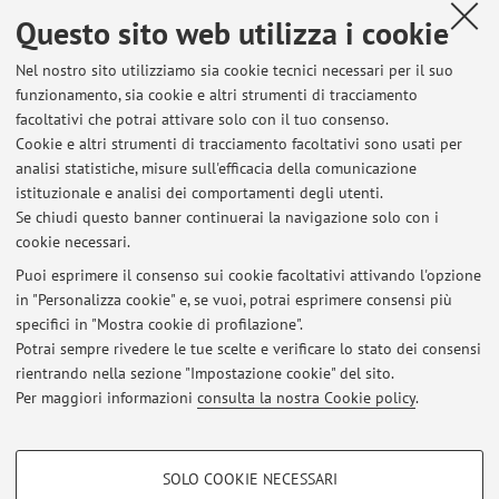
Questo sito web utilizza i cookie
Dipartimento di Architettura
Nel nostro sito utilizziamo sia cookie tecnici necessari per il suo
Viale del Risorgimento 2, Bologna -
Vai alla mappa
funzionamento, sia cookie e altri strumenti di tracciamento
facoltativi che potrai attivare solo con il tuo consenso.
Risorse in rete
Cookie e altri strumenti di tracciamento facoltativi sono usati per
analisi statistiche, misure sull'efficacia della comunicazione
istituzionale e analisi dei comportamenti degli utenti.
ORCID
Se chiudi questo banner continuerai la navigazione solo con i
cookie necessari.
Puoi esprimere il consenso sui cookie facoltativi attivando l'opzione
in "Personalizza cookie" e, se vuoi, potrai esprimere consensi più
Ultimi avvisi
specifici in "Mostra cookie di profilazione".
Potrai sempre rivedere le tue scelte e verificare lo stato dei consensi
Al momento non sono presenti avvisi.
rientrando nella sezione "Impostazione cookie" del sito.
Per maggiori informazioni
consulta la nostra Cookie policy
.
COOKIE DI PROFILAZIONE - FACOLTATIVI
SOLO COOKIE NECESSARI
Si tratta di cookie utilizzati per analizzare le caratteristiche della navigazione