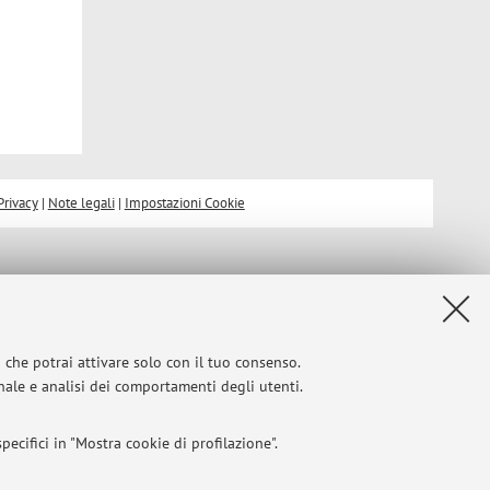
Privacy
|
Note legali
|
Impostazioni Cookie
i che potrai attivare solo con il tuo consenso.
onale e analisi dei comportamenti degli utenti.
ecifici in "Mostra cookie di profilazione".