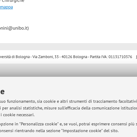
 Chirurgiche
a mappa
onini@unibo.it)
sità di Bologna - Via Zamboni, 33 - 40126 Bologna - Partita IVA: 01131710376
ie
 suo funzionamento, sia cookie e altri strumenti di tracciamento facoltativ
 per analisi statistiche, misure sull'efficacia della comunicazione istituzi
i cookie necessari.
pzione in "Personalizza cookie" e, se vuoi, potrai esprimere consensi più sp
 consensi rientrando nella sezione "Impostazione cookie" del sito.