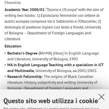
Chronicle.
Academic Year 2000/01
: “Donne e L’Europa” with the aim of
writing two books: 1) Epistolario femminile con lettere di
autrici europee comprese tra il Settecento e l’Ottocento; 2)
Antologia di poetesse inglesi con testo a fronte, University
of Bologna – Department of Foreign Languages and
Literature
Education
Bachelor's Degree
(BA+MA) (
Hons.
) in English Language
and Literature, University of Bologna, 1992
MA in English Language Teaching with a specialism in ICT
and Multimedia
, University of Bologna, aa.2001/2002.
Research Fellowship
: The origins of Black Canadian
literature: History, subjectivity and writing University of
Bologna - Department of Foreign Languages and
Literature
Questo sito web utilizza i cookie
PhD
inLanguage and Culture of English Speaking
Countries, from University of Bologna., Alma Mater
Nel nostro sito utilizziamo sia cookie tecnici necessari per il suo