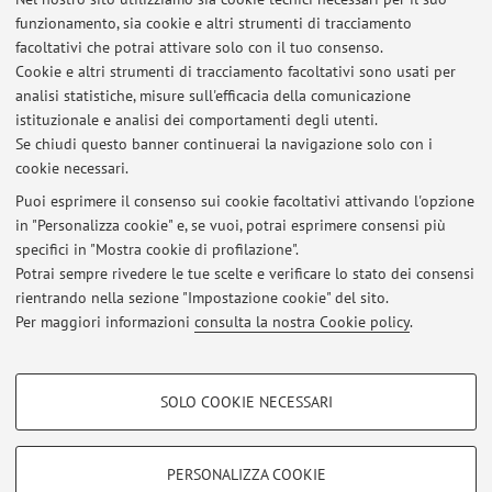
Studiorum, Università di Bologna, 2009/2010
funzionamento, sia cookie e altri strumenti di tracciamento
Qualified teacher status
- AD 5 // K05B - English
facoltativi che potrai attivare solo con il tuo consenso.
Language, Provveditorato agli Studi di Parma 16.05.2000
Cookie e altri strumenti di tracciamento facoltativi sono usati per
Summer School: Grammaticalization and Language
analisi statistiche, misure sull'efficacia della comunicazione
Acquisition, International Center for semiotic and
istituzionale e analisi dei comportamenti degli utenti.
cognitive studies, Republic of S.Marino, a.a. 1999/2000.
Se chiudi questo banner continuerai la navigazione solo con i
cookie necessari.
Puoi esprimere il consenso sui cookie facoltativi attivando l'opzione
in "Personalizza cookie" e, se vuoi, potrai esprimere consensi più
Ultimi avvisi
specifici in "Mostra cookie di profilazione".
Potrai sempre rivedere le tue scelte e verificare lo stato dei consensi
Al momento non sono presenti avvisi.
rientrando nella sezione "Impostazione cookie" del sito.
Per maggiori informazioni
consulta la nostra Cookie policy
.
COOKIE DI PROFILAZIONE - FACOLTATIVI
SOLO COOKIE NECESSARI
Si tratta di cookie utilizzati per analizzare le caratteristiche della navigazione
Area riservata
degli utenti, creare profili in base al loro comportamento sul sito, per analisi
Accedi tramite
login
per gestire tutti i contenuti del sito.
di marketing.
PERSONALIZZA COOKIE
Mostra cookie di profilazione