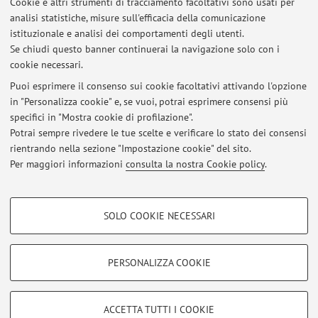
Cookie e altri strumenti di tracciamento facoltativi sono usati per
Si riceve su appuntamento, concordabile via mail, presso il
analisi statistiche, misure sull'efficacia della comunicazione
Dipartimento di Fisica in Viale Berti Pichat 6/2. Ufficio al
istituzionale e analisi dei comportamenti degli utenti.
secondo piano, stanza numero D067.
Se chiudi questo banner continuerai la navigazione solo con i
cookie necessari.
Puoi esprimere il consenso sui cookie facoltativi attivando l'opzione
in "Personalizza cookie" e, se vuoi, potrai esprimere consensi più
Ultimi avvisi
specifici in "Mostra cookie di profilazione".
Potrai sempre rivedere le tue scelte e verificare lo stato dei consensi
Al momento non sono presenti avvisi.
rientrando nella sezione "Impostazione cookie" del sito.
Per maggiori informazioni
consulta la nostra Cookie policy
.
COOKIE DI PROFILAZIONE - FACOLTATIVI
SOLO COOKIE NECESSARI
Si tratta di cookie utilizzati per analizzare le caratteristiche della navigazione
Area riservata
degli utenti, creare profili in base al loro comportamento sul sito, per analisi
Accedi tramite
login
per gestire tutti i contenuti del sito.
di marketing.
PERSONALIZZA COOKIE
Mostra cookie di profilazione
© 2026 - ALMA MATER STUDIORUM - Università di Bologna - Via
Google/Youtube Video
COOKIE TECNICI - NECESSARI
ACCETTA TUTTI I COOKIE
Zamboni, 33 - 40126 Bologna - Partita IVA: 01131710376