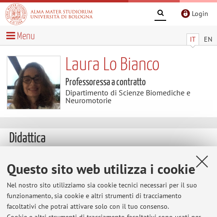
Login
Menu
IT
EN
Laura Lo Bianco
Professoressa a contratto
Dipartimento di Scienze Biomediche e
Neuromotorie
Didattica
Insegnamenti
Questo sito web utilizza i cookie
Appelli
Nel nostro sito utilizziamo sia cookie tecnici necessari per il suo
d'esame
funzionamento, sia cookie e altri strumenti di tracciamento
Insegnamenti
facoltativi che potrai attivare solo con il tuo consenso.