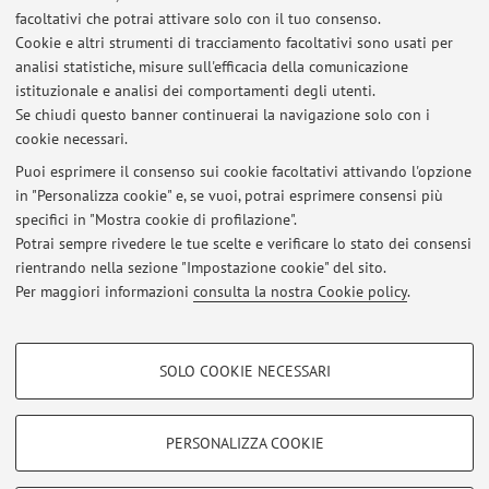
facoltativi che potrai attivare solo con il tuo consenso.
Ultimi avvisi
Cookie e altri strumenti di tracciamento facoltativi sono usati per
analisi statistiche, misure sull'efficacia della comunicazione
PAUSA ATTIVA LA TUA CHIAVE PER CONTRASTARE LA SEDENTARIETÀ
istituzionale e analisi dei comportamenti degli utenti.
Pubblicato il: 20 settembre 2025
Se chiudi questo banner continuerai la navigazione solo con i
cookie necessari.
FREQUENZA NON OTTENUTA
Pubblicato il: 28 giugno 2025
Puoi esprimere il consenso sui cookie facoltativi attivando l'opzione
in "Personalizza cookie" e, se vuoi, potrai esprimere consensi più
specifici in "Mostra cookie di profilazione".
Contrastiamo la sedentarietà lavorativa: le Pause Attive, il progetto
da me coordinato sul Quotidiano Nazionale e QN Salus
Potrai sempre rivedere le tue scelte e verificare lo stato dei consensi
Pubblicato il: 18 maggio 2025
rientrando nella sezione "Impostazione cookie" del sito.
Per maggiori informazioni
consulta la nostra Cookie policy
.
Tutti gli avvisi
COOKIE DI PROFILAZIONE - FACOLTATIVI
SOLO COOKIE NECESSARI
Si tratta di cookie utilizzati per analizzare le caratteristiche della navigazione
Area riservata
degli utenti, creare profili in base al loro comportamento sul sito, per analisi
Accedi tramite
login
per gestire tutti i contenuti del sito.
di marketing.
PERSONALIZZA COOKIE
Mostra cookie di profilazione