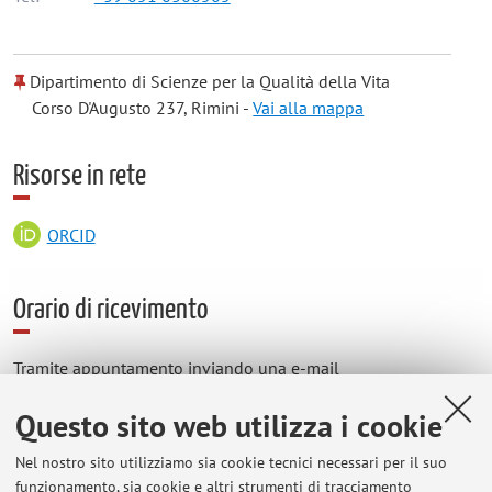
Dipartimento di Scienze per la Qualità della Vita
Corso D'Augusto 237, Rimini -
Vai alla mappa
Risorse in rete
ORCID
Orario di ricevimento
Tramite appuntamento inviando una e-mail
laura.bragonzoni4@unibo.it oppure telefonando
Questo sito web utilizza i cookie
051.6366505
Nel nostro sito utilizziamo sia cookie tecnici necessari per il suo
funzionamento, sia cookie e altri strumenti di tracciamento