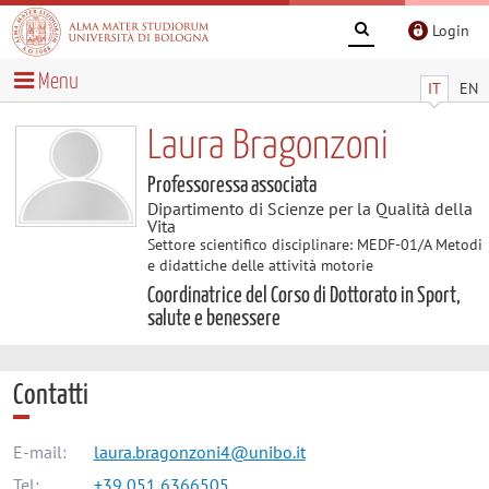
Login
Menu
IT
EN
Laura Bragonzoni
Professoressa associata
Dipartimento di Scienze per la Qualità della
Vita
Settore scientifico disciplinare: MEDF-01/A Metodi
e didattiche delle attività motorie
Coordinatrice del Corso di Dottorato in Sport,
salute e benessere
Contatti
E-mail:
laura.bragonzoni4@unibo.it
Tel:
+39 051 6366505