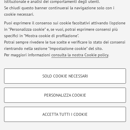
istituzionale e analisi dei comportamenti degli utenti.
Se chiudi questo banner continuerai la navigazione solo con i
cookie necessari.
Puoi esprimere il consenso sui cookie facoltativi attivando l'opzione
Ultimi avvisi
in "Personalizza cookie" e, se vuoi, potrai esprimere consensi più
specifici in "Mostra cookie di profilazione".
Al momento non sono presenti avvisi.
Potrai sempre rivedere le tue scelte e verificare lo stato dei consensi
rientrando nella sezione "Impostazione cookie" del sito.
Per maggiori informazioni
consulta la nostra Cookie policy
.
COOKIE DI PROFILAZIONE - FACOLTATIVI
Area riservata
SOLO COOKIE NECESSARI
Accedi tramite
login
per gestire tutti i contenuti del sito.
Si tratta di cookie utilizzati per analizzare le caratteristiche della navigazione
degli utenti, creare profili in base al loro comportamento sul sito, per analisi
di marketing.
PERSONALIZZA COOKIE
Mostra cookie di profilazione
© 2026 - ALMA MATER STUDIORUM - Università di Bologna - Via
Zamboni, 33 - 40126 Bologna - Partita IVA: 01131710376
Google/Youtube Video
COOKIE TECNICI - NECESSARI
Privacy
|
Note legali
|
Impostazioni Cookie
ACCETTA TUTTI I COOKIE
Facebook
Si tratta di cookie tecnici utilizzati, a titolo esemplificativo, per il corretto
Vimeo
funzionamento del sito, salvare le preferenze di navigazione, per il