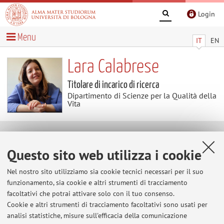
Login
Menu
IT
EN
Lara Calabrese
Titolare di incarico di ricerca
Dipartimento di Scienze per la Qualità della
Vita
Contatti
Questo sito web utilizza i cookie
E-mail:
lara.calabrese3@unibo.it
Nel nostro sito utilizziamo sia cookie tecnici necessari per il suo
funzionamento, sia cookie e altri strumenti di tracciamento
facoltativi che potrai attivare solo con il tuo consenso.
Cookie e altri strumenti di tracciamento facoltativi sono usati per
Dipartimento di Scienze per la Qualità della Vita
analisi statistiche, misure sull'efficacia della comunicazione
Corso D'Augusto 237, Rimini -
Vai alla mappa