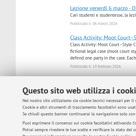
Lezione venerdì 6 marzo - 
Cari studenti e studentesse, la lez
Pubblicato il: 06 marzo 2026
Class Activity: Moot Court–S
Class Activity: Moot Court–Style C
fictional legal case (moot court st
defend one party in the case. Each
Pubblicato il: 19 febbraio 2026
Questo sito web utilizza i cook
© 2026 - ALMA MATER STUDIORUM - Univer
Nel nostro sito utilizziamo sia cookie tecnici necessari per il
Cookie e altri strumenti di tracciamento facoltativi sono usati
Se chiudi questo banner continuerai la navigazione solo con 
Puoi esprimere il consenso sui cookie facoltativi attivando l'o
Potrai sempre rivedere le tue scelte e verificare lo stato dei