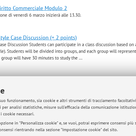
Diritto Commerciale Modulo 2
ione di venerdì 6 marzo inizierà alle 13.30.
tyle Case Discussion (+ 2 points)
ase Discussion Students can participate in a class discussion based on 
yle). Students will be divided into groups, and each group will represen
 group will have 30 minutes to study the ...
ie
sità di Bologna - Via Zamboni, 33 - 40126 Bologna - Partita IVA: 01131710376
 suo funzionamento, sia cookie e altri strumenti di tracciamento facoltativ
 per analisi statistiche, misure sull'efficacia della comunicazione istituzi
i cookie necessari.
pzione in "Personalizza cookie" e, se vuoi, potrai esprimere consensi più sp
 consensi rientrando nella sezione "Impostazione cookie" del sito.