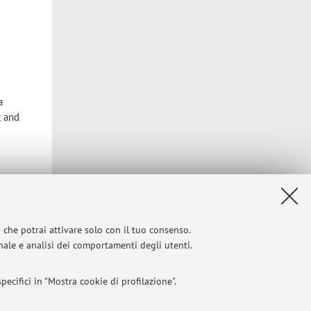
a
t and
Privacy
|
Note legali
|
Impostazioni Cookie
i che potrai attivare solo con il tuo consenso.
onale e analisi dei comportamenti degli utenti.
ecifici in "Mostra cookie di profilazione".