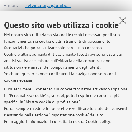
E-mail:
kelvin.olaiya@unibo.it
Questo sito web utilizza i cookie
Dipartimento di Informatica - Scienza e Ingegneria
Nel nostro sito utilizziamo sia cookie tecnici necessari per il suo
Mura Anteo Zamboni 7, Bologna -
Vai alla mappa
funzionamento, sia cookie e altri strumenti di tracciamento
facoltativi che potrai attivare solo con il tuo consenso.
Risorse in rete
Cookie e altri strumenti di tracciamento facoltativi sono usati per
analisi statistiche, misure sull'efficacia della comunicazione
istituzionale e analisi dei comportamenti degli utenti.
ORCID
Se chiudi questo banner continuerai la navigazione solo con i
cookie necessari.
Puoi esprimere il consenso sui cookie facoltativi attivando l'opzione
in "Personalizza cookie" e, se vuoi, potrai esprimere consensi più
Ultimi avvisi
specifici in "Mostra cookie di profilazione".
Potrai sempre rivedere le tue scelte e verificare lo stato dei consensi
Al momento non sono presenti avvisi.
rientrando nella sezione "Impostazione cookie" del sito.
Per maggiori informazioni
consulta la nostra Cookie policy
.