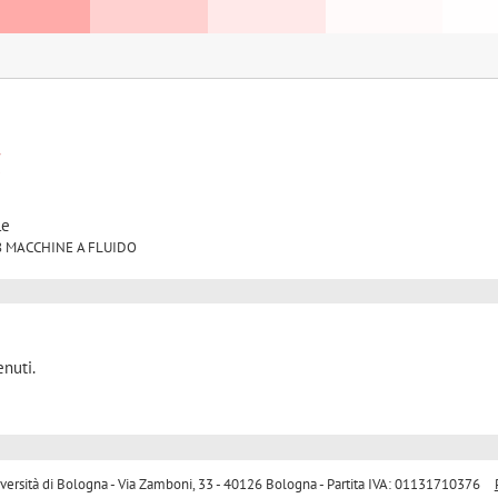
t
le
D/08 MACCHINE A FLUIDO
nuti.
sità di Bologna - Via Zamboni, 33 - 40126 Bologna - Partita IVA: 01131710376