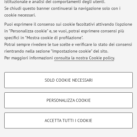
istituzionale e analisi dei comportamenti degli utenti.
Accedi tramite
login
per gestire tutti i contenuti del sito.
Se chiudi questo banner continuerai la navigazione solo con i
cookie necessari.
Puoi esprimere il consenso sui cookie facoltativi attivando l'opzione
© 2026 - ALMA MATER STUDIORUM - Università di Bologna - Via
in "Personalizza cookie" e, se vuoi, potrai esprimere consensi più
Zamboni, 33 - 40126 Bologna - Partita IVA: 01131710376
specifici in "Mostra cookie di profilazione".
Privacy
|
Note legali
|
Impostazioni Cookie
Potrai sempre rivedere le tue scelte e verificare lo stato dei consensi
rientrando nella sezione "Impostazione cookie" del sito.
Per maggiori informazioni
consulta la nostra Cookie policy
.
COOKIE DI PROFILAZIONE - FACOLTATIVI
SOLO COOKIE NECESSARI
Si tratta di cookie utilizzati per analizzare le caratteristiche della navigazione
degli utenti, creare profili in base al loro comportamento sul sito, per analisi
di marketing.
PERSONALIZZA COOKIE
Mostra cookie di profilazione
Google/Youtube Video
COOKIE TECNICI - NECESSARI
ACCETTA TUTTI I COOKIE
Facebook
Si tratta di cookie tecnici utilizzati, a titolo esemplificativo, per il corretto
Vimeo
funzionamento del sito, salvare le preferenze di navigazione, per il