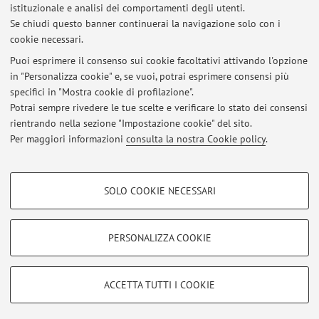
Dipartimento di Chimica Industriale "Toso Montanari"
istituzionale e analisi dei comportamenti degli utenti.
Via Piero Gobetti 85, Bologna -
Vai alla mappa
Se chiudi questo banner continuerai la navigazione solo con i
cookie necessari.
Puoi esprimere il consenso sui cookie facoltativi attivando l'opzione
in "Personalizza cookie" e, se vuoi, potrai esprimere consensi più
Ultimi avvisi
specifici in "Mostra cookie di profilazione".
Potrai sempre rivedere le tue scelte e verificare lo stato dei consensi
Al momento non sono presenti avvisi.
rientrando nella sezione "Impostazione cookie" del sito.
Per maggiori informazioni
consulta la nostra Cookie policy
.
COOKIE DI PROFILAZIONE - FACOLTATIVI
SOLO COOKIE NECESSARI
Si tratta di cookie utilizzati per analizzare le caratteristiche della navigazione
Area riservata
degli utenti, creare profili in base al loro comportamento sul sito, per analisi
Accedi tramite
login
per gestire tutti i contenuti del sito.
di marketing.
PERSONALIZZA COOKIE
Mostra cookie di profilazione
© 2026 - ALMA MATER STUDIORUM - Università di Bologna - Via
Google/Youtube Video
COOKIE TECNICI - NECESSARI
ACCETTA TUTTI I COOKIE
Zamboni, 33 - 40126 Bologna - Partita IVA: 01131710376
Facebook
Privacy
|
Note legali
|
Impostazioni Cookie
Si tratta di cookie tecnici utilizzati, a titolo esemplificativo, per il corretto
Vimeo