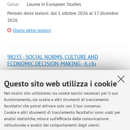
Corso:
Laurea in European Studies
Periodo delle lezioni: dal 1 ottobre 2026 al 17 dicembre
2026
Orario delle lezioni
98235 - SOCIAL NORMS, CULTURE AND
ECONOMIC DECISION-MAKING - 6 cfu
Campus:
Bologna
Questo sito web utilizza i cookie
Laurea in Economia, mercati e istituzioni
Corso:
Laurea in Economics, Politics and Social
Nel nostro sito utilizziamo sia cookie tecnici necessari per il suo
Sciences
funzionamento, sia cookie e altri strumenti di tracciamento
Periodo delle lezioni: dal 10 novembre 2026 al 15
facoltativi che potrai attivare solo con il tuo consenso.
dicembre 2026
Cookie e altri strumenti di tracciamento facoltativi sono usati per
analisi statistiche, misure sull'efficacia della comunicazione
Orario delle lezioni
istituzionale e analisi dei comportamenti degli utenti.