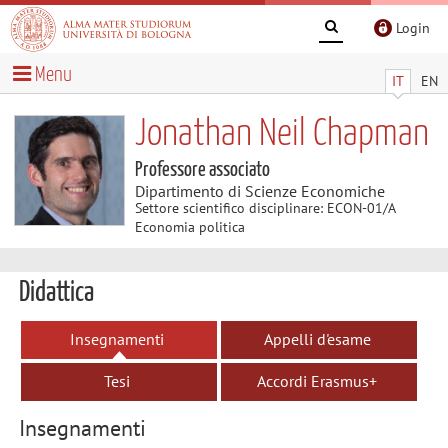
Login
Menu
IT
EN
Jonathan Neil Chapman
Professore associato
Dipartimento di Scienze Economiche
Settore scientifico disciplinare: ECON-01/A
Economia politica
Didattica
Insegnamenti
Appelli d'esame
Tesi
Accordi Erasmus+
Insegnamenti