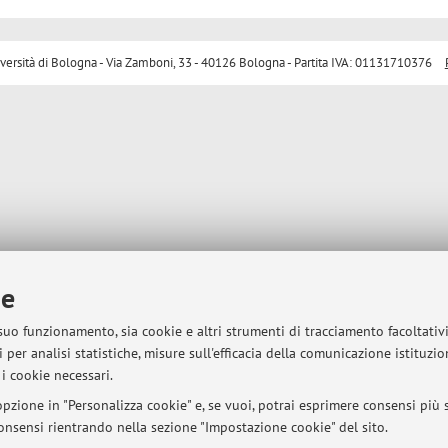
sità di Bologna - Via Zamboni, 33 - 40126 Bologna - Partita IVA: 01131710376
ie
 suo funzionamento, sia cookie e altri strumenti di tracciamento facoltativ
 per analisi statistiche, misure sull'efficacia della comunicazione istituzi
i cookie necessari.
pzione in "Personalizza cookie" e, se vuoi, potrai esprimere consensi più sp
 consensi rientrando nella sezione "Impostazione cookie" del sito.