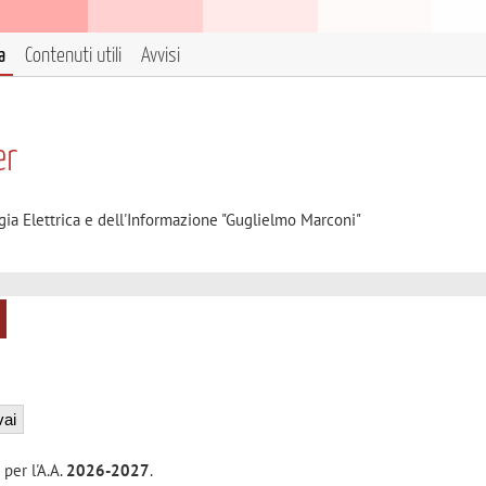
a
Contenuti utili
Avvisi
er
gia Elettrica e dell'Informazione "Guglielmo Marconi"
 per l'A.A.
2026-2027
.