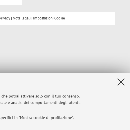
Privacy
|
Note legali
|
Impostazioni Cookie
i che potrai attivare solo con il tuo consenso.
onale e analisi dei comportamenti degli utenti.
ecifici in "Mostra cookie di profilazione".