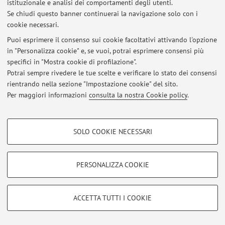
istituzionale e analisi dei comportamenti degli utenti.
Se chiudi questo banner continuerai la navigazione solo con i
cookie necessari.
© 2026 - ALMA MATER STUDIORUM - Università di Bologna - Via
Puoi esprimere il consenso sui cookie facoltativi attivando l'opzione
Zamboni, 33 - 40126 Bologna - Partita IVA: 01131710376
in "Personalizza cookie" e, se vuoi, potrai esprimere consensi più
Privacy
|
Note legali
|
Impostazioni Cookie
specifici in "Mostra cookie di profilazione".
Potrai sempre rivedere le tue scelte e verificare lo stato dei consensi
rientrando nella sezione "Impostazione cookie" del sito.
Per maggiori informazioni
consulta la nostra Cookie policy
.
COOKIE DI PROFILAZIONE - FACOLTATIVI
SOLO COOKIE NECESSARI
Si tratta di cookie utilizzati per analizzare le caratteristiche della navigazione
degli utenti, creare profili in base al loro comportamento sul sito, per analisi
di marketing.
PERSONALIZZA COOKIE
Mostra cookie di profilazione
Google/Youtube Video
COOKIE TECNICI - NECESSARI
ACCETTA TUTTI I COOKIE
Facebook
Si tratta di cookie tecnici utilizzati, a titolo esemplificativo, per il corretto
Vimeo
funzionamento del sito, salvare le preferenze di navigazione, per il