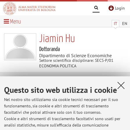
Login
Menu
IT
EN
Jiamin Hu
Dottoranda
Dipartimento di Scienze Economiche
Settore scientifico disciplinare: SECS-P/01
ECONOMIA POLITICA
Avvisi
Questo sito web utilizza i cookie
Al momento non sono presenti avvisi.
Nel nostro sito utilizziamo sia cookie tecnici necessari per il suo
funzionamento, sia cookie e altri strumenti di tracciamento
facoltativi che potrai attivare solo con il tuo consenso.
Cookie e altri strumenti di tracciamento facoltativi sono usati per
Area riservata
analisi statistiche, misure sull'efficacia della comunicazione
Accedi tramite
login
per gestire tutti i contenuti del sito.