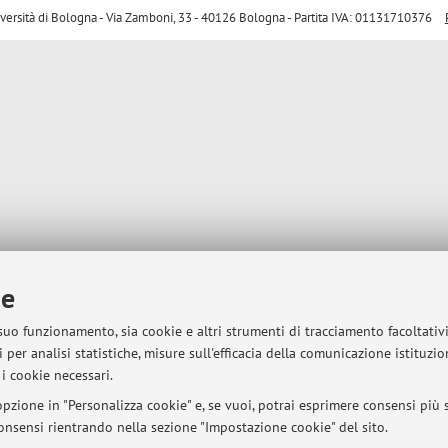
sità di Bologna - Via Zamboni, 33 - 40126 Bologna - Partita IVA: 01131710376
ie
 suo funzionamento, sia cookie e altri strumenti di tracciamento facoltativ
 per analisi statistiche, misure sull'efficacia della comunicazione istituzi
i cookie necessari.
pzione in "Personalizza cookie" e, se vuoi, potrai esprimere consensi più sp
 consensi rientrando nella sezione "Impostazione cookie" del sito.