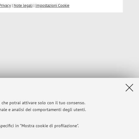
Privacy
|
Note legali
|
Impostazioni Cookie
i che potrai attivare solo con il tuo consenso.
onale e analisi dei comportamenti degli utenti.
ecifici in "Mostra cookie di profilazione".